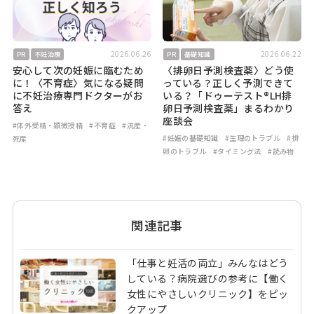
2026.06.26
2026.06.22
PR
不妊治療
PR
基礎知識
安心して次の妊娠に臨むため
〈排卵日予測検査薬〉どう使
に！〈不育症〉気になる疑問
っている？正しく予測できて
に不妊治療専門ドクターがお
いる？「ドゥーテスト®LH排
答え
卵日予測検査薬」まるわかり
座談会
#体外受精・顕微授精
#不育症
#流産・
#妊娠の基礎知識
#生理のトラブル
#排
死産
卵のトラブル
#タイミング法
#読み物
関連記事
「仕事と妊活の両立」みんなはどう
している？病院選びの参考に【働く
女性にやさしいクリニック】をピッ
クアップ