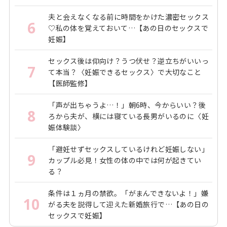
夫と会えなくなる前に時間をかけた濃密セックス
6
♡私の体を覚えておいて…【あの日のセックスで
妊娠】
セックス後は仰向け？うつ伏せ？逆立ちがいいっ
7
て本当？〈妊娠できるセックス〉で大切なこと
【医師監修】
「声が出ちゃうよ…！」朝6時、今からいい？後
8
ろから夫が、横には寝ている長男がいるのに〈妊
娠体験談〉
「避妊せずセックスしているけれど妊娠しない」
9
カップル必見！女性の体の中では何が起きてい
る？
条件は１ヵ月の禁欲。「がまんできないよ！」嫌
10
がる夫を説得して迎えた新婚旅行で…【あの日の
セックスで妊娠】