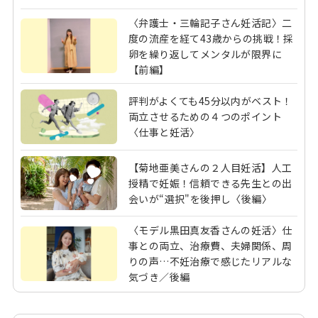
〈弁護士・三輪記子さん妊活記〉二
度の流産を経て43歳からの挑戦！採
卵を繰り返してメンタルが限界に
【前編】
評判がよくても45分以内がベスト！
両立させるための４つのポイント
〈仕事と妊活〉
【菊地亜美さんの２人目妊活】人工
授精で妊娠！信頼できる先生との出
会いが“選択"を後押し〈後編〉
〈モデル黒田真友香さんの妊活〉仕
事との両立、治療費、夫婦関係、周
りの声…不妊治療で感じたリアルな
気づき／後編