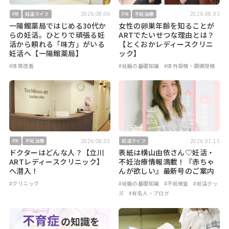
2026.08.06
2026.08.03
PR
妊活ライフ
PR
不妊治療
一陽館薬局ではじめる30代か
女性の卵巣年齢を知ることが
らの妊活。ひとりで頑張る妊
ARTでたいせつな理由とは？
活から頼れる「味方」がいる
【とくおかレディースクリニ
妊活へ【一陽館薬局】
ック】
#体質改善
#妊娠の基礎知識
#体外受精・顕微授精
2026.08.03
2026.07.15
PR
不妊治療
妊活ライフ
ドクターはどんな人？【立川
表紙は横山由依さん♡妊活・
ARTレディースクリニック】
不妊治療情報満載！『赤ちゃ
へ潜入！
んが欲しい』最新号のご案内
#クリニック
#妊娠の基礎知識
#不妊検査
#妊活グッ
ズ
#有名人・ブログ