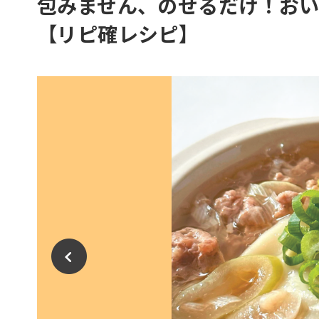
包みません、のせるだけ！おい
【リピ確レシピ】