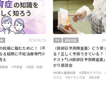
2026.06.26
20
治療
PR
基礎知識
の妊娠に臨むために！〈不
〈排卵日予測検査薬〉どう使
なる疑問に不妊治療専門ド
る？正しく予測できている？
答え
テスト®LH排卵日予測検査薬
かり座談会
微授精
#不育症
#流産・死産
#妊娠の基礎知識
#生理のトラブル
ラブル
#タイミング法
#読み物