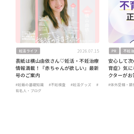
2026.07.15
妊活ライフ
PR
不妊
表紙は横山由依さん♡妊活・不妊治療
安心して次
情報満載！『赤ちゃんが欲しい』最新
育症〉気に
号のご案内
クターがお
#妊娠の基礎知識
#不妊検査
#妊活グッズ
#
#体外受精・顕
有名人・ブログ