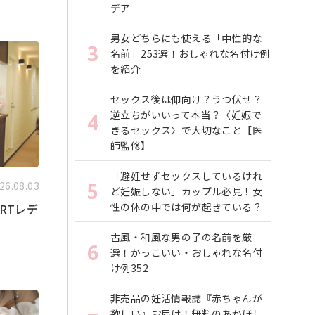
デア
男女どちらにも使える「中性的な
3
名前」253選！おしゃれな名付け例
を紹介
セックス後は仰向け？うつ伏せ？
逆立ちがいいって本当？〈妊娠で
4
きるセックス〉で大切なこと【医
師監修】
「避妊せずセックスしているけれ
5
26.08.03
ど妊娠しない」カップル必見！女
性の体の中では何が起きている？
RTレデ
古風・和風な男の子の名前を厳
6
選！かっこいい・おしゃれな名付
け例352
非売品の妊活情報誌『赤ちゃんが
欲しい』お届け！無料のあかほし