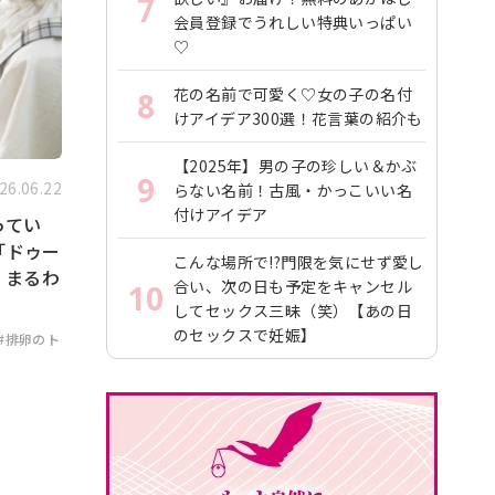
7
会員登録でうれしい特典いっぱい
♡
花の名前で可愛く♡女の子の名付
8
けアイデア300選！花言葉の紹介も
【2025年】男の子の珍しい＆かぶ
9
26.06.22
らない名前！古風・かっこいい名
付けアイデア
ってい
「ドゥー
こんな場所で!?門限を気にせず愛し
」まるわ
合い、次の日も予定をキャンセル
10
してセックス三昧（笑）【あの日
のセックスで妊娠】
#排卵のト