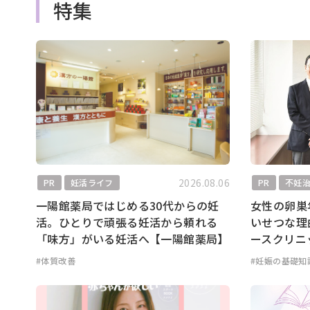
特集
2026.08.06
PR
妊活ライフ
PR
不妊
一陽館薬局ではじめる30代からの妊
女性の卵巣
活。ひとりで頑張る妊活から頼れる
いせつな理
「味方」がいる妊活へ【一陽館薬局】
ースクリニ
#体質改善
#妊娠の基礎知