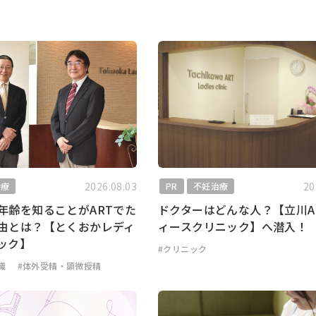
2026.08.03
20
治療
PR
不妊治療
年齢を知ることがARTでた
ドクターはどんな人？【立川A
由とは？【とくおかレディ
ィースクリニック】へ潜入！
ック】
#クリニック
識
#体外受精・顕微授精