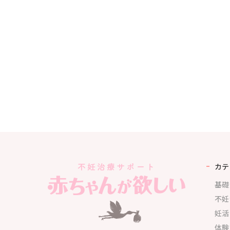
カテ
基礎
不妊
妊活
体験