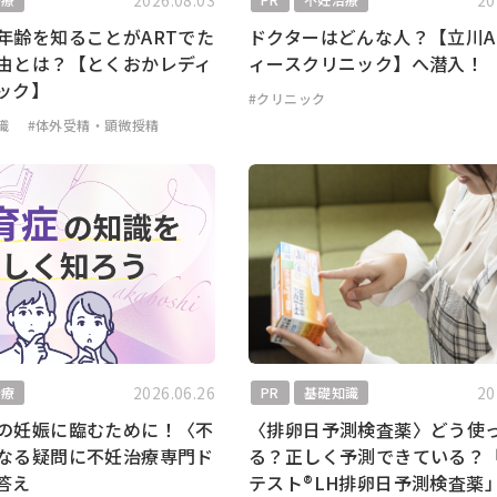
2026.08.03
20
年齢を知ることがARTでた
ドクターはどんな人？【立川A
由とは？【とくおかレディ
ィースクリニック】へ潜入！
ック】
#クリニック
識
#体外受精・顕微授精
2026.06.26
20
治療
PR
基礎知識
の妊娠に臨むために！〈不
〈排卵日予測検査薬〉どう使
なる疑問に不妊治療専門ド
る？正しく予測できている？
答え
テスト®LH排卵日予測検査薬