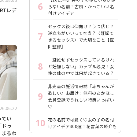
26.08.03
6
らない名前！古風・かっこいい名
RTレデ
付けアイデア
セックス後は仰向け？うつ伏せ？
逆立ちがいいって本当？〈妊娠で
7
きるセックス〉で大切なこと【医
師監修】
「避妊せずセックスしているけれ
8
ど妊娠しない」カップル必見！女
性の体の中では何が起きている？
非売品の妊活情報誌『赤ちゃんが
欲しい』お届け！無料のあかほし
9
会員登録でうれしい特典いっぱい
♡
26.06.22
ってい
花の名前で可愛く♡女の子の名付
10
「ドゥー
けアイデア300選！花言葉の紹介も
」まるわ