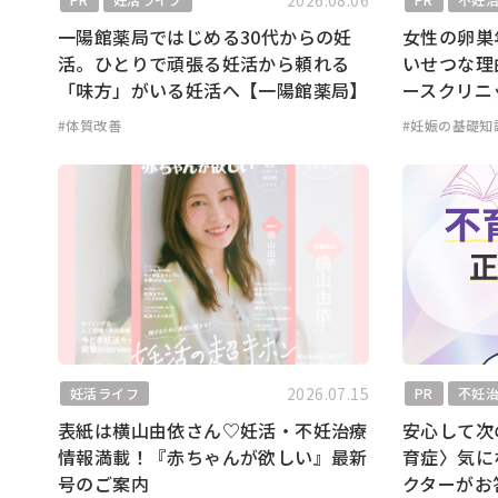
2026.08.06
一陽館薬局ではじめる30代からの妊
女性の卵巣
活。ひとりで頑張る妊活から頼れる
いせつな理
「味方」がいる妊活へ【一陽館薬局】
ースクリニ
#体質改善
#妊娠の基礎知
2026.07.15
妊活ライフ
PR
不妊
表紙は横山由依さん♡妊活・不妊治療
安心して次
情報満載！『赤ちゃんが欲しい』最新
育症〉気に
号のご案内
クターがお