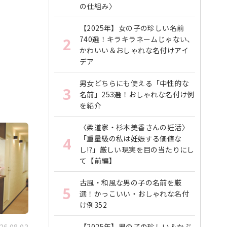
の仕組み〉
【2025年】女の子の珍しい名前
740選！キラキラネームじゃない、
2
かわいい＆おしゃれな名付けアイ
デア
男女どちらにも使える「中性的な
3
名前」253選！おしゃれな名付け例
を紹介
〈柔道家・杉本美香さんの妊活〉
「重量級の私は妊娠する価値な
4
し!?」厳しい現実を目の当たりにし
て【前編】
古風・和風な男の子の名前を厳
5
選！かっこいい・おしゃれな名付
け例352
【2025年】男の子の珍しい＆かぶ