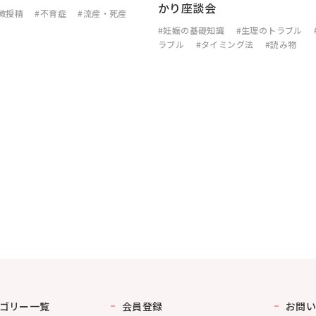
かり座談会
微授精
#不育症
#流産・死産
#妊娠の基礎知識
#生理のトラブル
ラブル
#タイミング法
#読み物
ゴリー一覧
会員登録
お問い