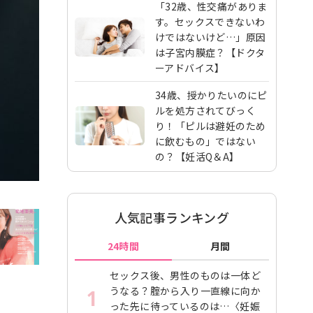
「32歳、性交痛がありま
す。セックスできないわ
けではないけど…」原因
は子宮内膜症？【ドクタ
ーアドバイス】
34歳、授かりたいのにピ
ルを処方されてびっく
り！「ピルは避妊のため
に飲むもの」ではない
の？【妊活Q＆A】
人気記事ランキング
24時間
月間
セックス後、男性のものは一体ど
うなる？腟から入り一直線に向か
1
った先に待っているのは…〈妊娠