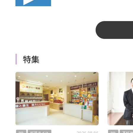
特集
PR
妊活ライフ
PR
不妊