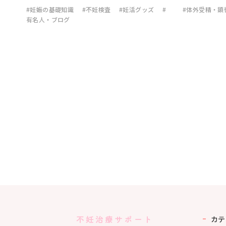
#妊娠の基礎知識
#不妊検査
#妊活グッズ
#
#体外受精・顕
有名人・ブログ
カテ