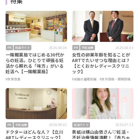
特集
2026.08.06
2026.08.03
PR
妊活ライフ
PR
不妊治療
一陽館薬局ではじめる30代か
女性の卵巣年齢を知ることが
らの妊活。ひとりで頑張る妊
ARTでたいせつな理由とは？
活から頼れる「味方」がいる
【とくおかレディースクリニ
妊活へ【一陽館薬局】
ック】
#体質改善
#妊娠の基礎知識
#体外受精・顕微授精
2026.08.03
2026.07.15
PR
不妊治療
妊活ライフ
ドクターはどんな人？【立川
表紙は横山由依さん♡妊活・
ARTレディースクリニック】
不妊治療情報満載！『赤ちゃ