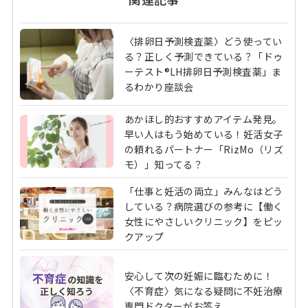
〈排卵日予測検査薬〉どう使ってい
る？正しく予測できている？「ドゥ
ーテスト®LH排卵日予測検査薬」ま
るわかり座談会
あかほし的おすすめアイテム発見。
早い人はもう始めている！妊活女子
の頼れるパートナー「RizMo（リズ
モ）」知ってる？
「仕事と妊活の両立」みんなはどう
している？病院選びの参考に【働く
女性にやさしいクリニック】をピッ
クアップ
安心して次の妊娠に臨むために！
〈不育症〉気になる疑問に不妊治療
専門ドクターがお答え