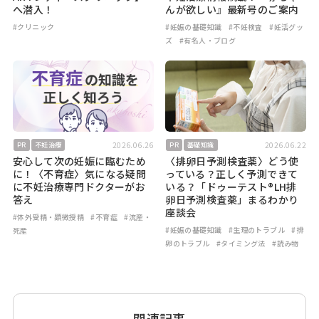
へ潜入！
んが欲しい』最新号のご案内
#クリニック
#妊娠の基礎知識
#不妊検査
#妊活グッ
ズ
#有名人・ブログ
2026.06.26
2026.06.22
PR
不妊治療
PR
基礎知識
安心して次の妊娠に臨むため
〈排卵日予測検査薬〉どう使
に！〈不育症〉気になる疑問
っている？正しく予測できて
に不妊治療専門ドクターがお
いる？「ドゥーテスト®LH排
答え
卵日予測検査薬」まるわかり
座談会
#体外受精・顕微授精
#不育症
#流産・
#妊娠の基礎知識
#生理のトラブル
#排
死産
卵のトラブル
#タイミング法
#読み物
関連記事