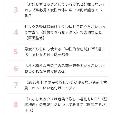
「避妊せずセックスしているけれど妊娠しない」
3
カップル必見！女性の体の中では何が起きてい
る？
セックス後は仰向け？うつ伏せ？逆立ちがいいっ
4
て本当？〈妊娠できるセックス〉で大切なこと
【医師監修】
男女どちらにも使える「中性的な名前」253選！
5
おしゃれな名付け例を紹介
古風・和風な男の子の名前を厳選！かっこいい・
6
おしゃれな名付け例352
【2025年】男の子の珍しい＆かぶらない名前！古
7
風・かっこいい名付けアイデア
ゴムなしセックスは危険？激しい運動もNG？〈胚
8
移植後〉の夫婦生活について教えて【医師アドバ
イス】