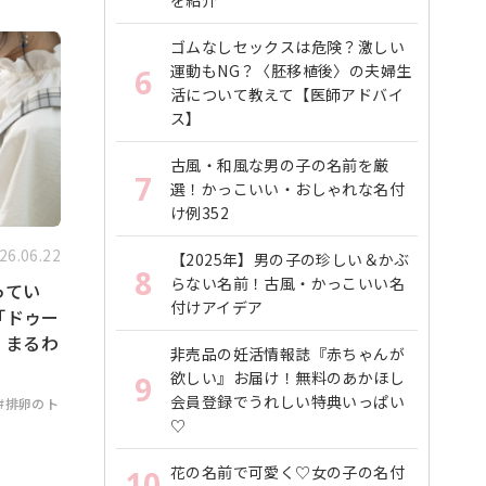
を紹介
ゴムなしセックスは危険？激しい
運動もNG？〈胚移植後〉の夫婦生
6
活について教えて【医師アドバイ
ス】
古風・和風な男の子の名前を厳
7
選！かっこいい・おしゃれな名付
け例352
26.06.22
【2025年】男の子の珍しい＆かぶ
8
らない名前！古風・かっこいい名
ってい
付けアイデア
「ドゥー
」まるわ
非売品の妊活情報誌『赤ちゃんが
欲しい』お届け！無料のあかほし
9
会員登録でうれしい特典いっぱい
#排卵のト
♡
花の名前で可愛く♡女の子の名付
10