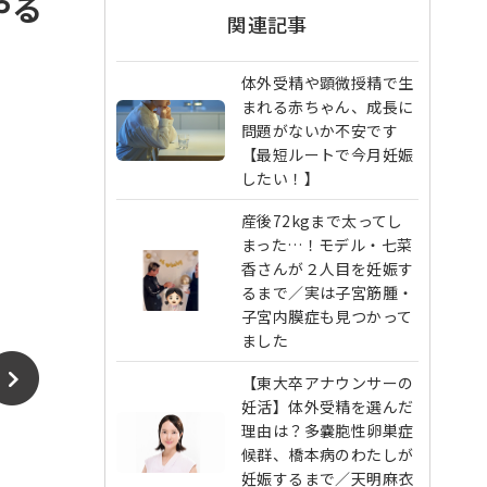
やる
関連記事
体外受精や顕微授精で生
まれる赤ちゃん、成長に
問題がないか不安です
【最短ルートで今月妊娠
したい！】
産後72kgまで太ってし
まった…！モデル・七菜
香さんが２人目を妊娠す
るまで／実は子宮筋腫・
子宮内膜症も見つかって
ました
【東大卒アナウンサーの
妊活】体外受精を選んだ
理由は？多嚢胞性卵巣症
候群、橋本病のわたしが
妊娠するまで／天明麻衣