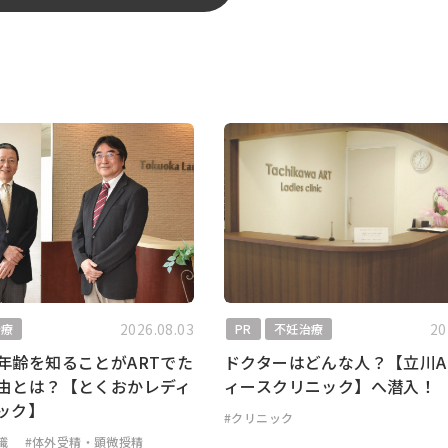
2026.08.03
20
治療
PR
不妊治療
年齢を知ることがARTでた
ドクターはどんな人？【立川A
由とは？【とくおかレディ
ィースクリニック】へ潜入！
ック】
#クリニック
識
#体外受精・顕微授精