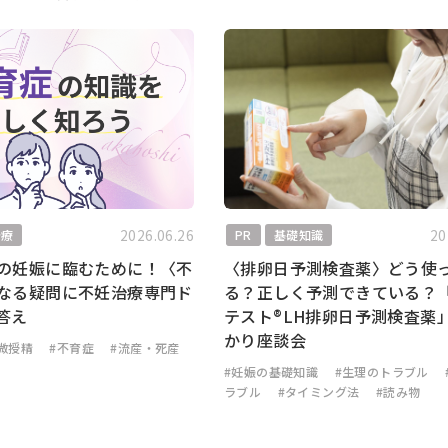
2026.06.26
20
治療
PR
基礎知識
の妊娠に臨むために！〈不
〈排卵日予測検査薬〉どう使
なる疑問に不妊治療専門ド
る？正しく予測できている？
答え
テスト®LH排卵日予測検査薬
かり座談会
微授精
#不育症
#流産・死産
#妊娠の基礎知識
#生理のトラブル
ラブル
#タイミング法
#読み物