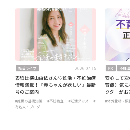
2026.07.15
妊活ライフ
PR
不妊
表紙は横山由依さん♡妊活・不妊治療
安心して次
情報満載！『赤ちゃんが欲しい』最新
育症〉気に
号のご案内
クターがお
#妊娠の基礎知識
#不妊検査
#妊活グッズ
#
#体外受精・顕
有名人・ブログ