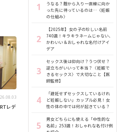
うなる？腟から入り一直線に向か
1
った先に待っているのは…〈妊娠
の仕組み〉
【2025年】女の子の珍しい名前
740選！キラキラネームじゃない、
2
かわいい＆おしゃれな名付けアイ
デア
セックス後は仰向け？うつ伏せ？
逆立ちがいいって本当？〈妊娠で
3
きるセックス〉で大切なこと【医
師監修】
「避妊せずセックスしているけれ
26.08.03
4
ど妊娠しない」カップル必見！女
RTレデ
性の体の中では何が起きている？
男女どちらにも使える「中性的な
5
名前」253選！おしゃれな名付け例