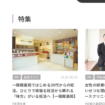
特集
2026.08.06
PR
妊活ライフ
PR
不妊
一陽館薬局ではじめる30代からの妊
女性の卵巣
活。ひとりで頑張る妊活から頼れる
いせつな理
「味方」がいる妊活へ【一陽館薬局】
ースクリニ
#体質改善
#妊娠の基礎知