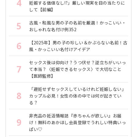
4
妊娠する価値なし!?」厳しい現実を目の当たりに
して【前編】
古風・和風な男の子の名前を厳選！かっこいい・
5
おしゃれな名付け例352
【2025年】男の子の珍しい＆かぶらない名前！古
6
風・かっこいい名付けアイデア
セックス後は仰向け？うつ伏せ？逆立ちがいいっ
7
て本当？〈妊娠できるセックス〉で大切なこと
【医師監修】
「避妊せずセックスしているけれど妊娠しない」
8
カップル必見！女性の体の中では何が起きてい
る？
非売品の妊活情報誌『赤ちゃんが欲しい』お届
9
け！無料のあかほし会員登録でうれしい特典いっ
ぱい♡