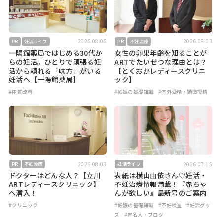
2026.08.06
2026.08.03
PR
妊活ライフ
PR
不妊治療
一陽館薬局ではじめる30代か
女性の卵巣年齢を知ることが
らの妊活。ひとりで頑張る妊
ARTでたいせつな理由とは？
活から頼れる「味方」がいる
【とくおかレディースクリニ
妊活へ【一陽館薬局】
ック】
#体質改善
#妊娠の基礎知識
#体外受精・顕微授精
2026.08.03
2026.07.15
PR
不妊治療
妊活ライフ
ドクターはどんな人？【立川
表紙は横山由依さん♡妊活・
ARTレディースクリニック】
不妊治療情報満載！『赤ちゃ
へ潜入！
んが欲しい』最新号のご案内
#クリニック
#妊娠の基礎知識
#不妊検査
#妊活グッ
ズ
#有名人・ブログ