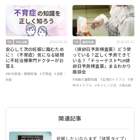
2026.06.26
2026.06.22
PR
不妊治療
PR
基礎知識
安心して次の妊娠に臨むため
〈排卵日予測検査薬〉どう使
に！〈不育症〉気になる疑問
っている？正しく予測できて
に不妊治療専門ドクターがお
いる？「ドゥーテスト®LH排
答え
卵日予測検査薬」まるわかり
座談会
#体外受精・顕微授精
#不育症
#流産・
#妊娠の基礎知識
#生理のトラブル
#排
死産
卵のトラブル
#タイミング法
#読み物
関連記事
妊娠したいならまず「体質タイプ」