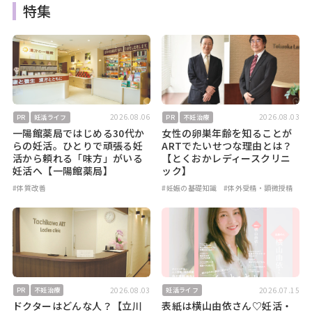
特集
2026.08.06
2026.08.03
PR
妊活ライフ
PR
不妊治療
一陽館薬局ではじめる30代か
女性の卵巣年齢を知ることが
らの妊活。ひとりで頑張る妊
ARTでたいせつな理由とは？
活から頼れる「味方」がいる
【とくおかレディースクリニ
妊活へ【一陽館薬局】
ック】
#体質改善
#妊娠の基礎知識
#体外受精・顕微授精
2026.08.03
2026.07.15
PR
不妊治療
妊活ライフ
ドクターはどんな人？【立川
表紙は横山由依さん♡妊活・