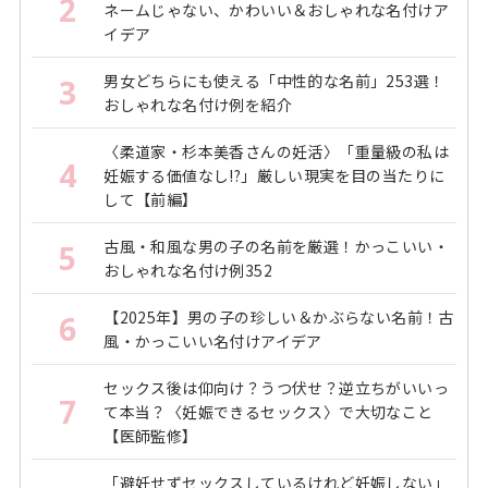
2
ネームじゃない、かわいい＆おしゃれな名付けア
イデア
男女どちらにも使える「中性的な名前」253選！
3
おしゃれな名付け例を紹介
〈柔道家・杉本美香さんの妊活〉「重量級の私は
4
妊娠する価値なし!?」厳しい現実を目の当たりに
して【前編】
古風・和風な男の子の名前を厳選！かっこいい・
5
おしゃれな名付け例352
【2025年】男の子の珍しい＆かぶらない名前！古
6
風・かっこいい名付けアイデア
セックス後は仰向け？うつ伏せ？逆立ちがいいっ
7
て本当？〈妊娠できるセックス〉で大切なこと
【医師監修】
「避妊せずセックスしているけれど妊娠しない」