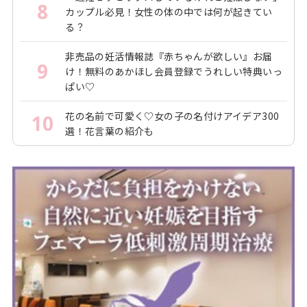
8
カップル必見！女性の体の中では何が起きてい
る？
非売品の妊活情報誌『赤ちゃんが欲しい』お届
9
け！無料のあかほし会員登録でうれしい特典いっ
ぱい♡
花の名前で可愛く♡女の子の名付けアイデア300
10
選！花言葉の紹介も