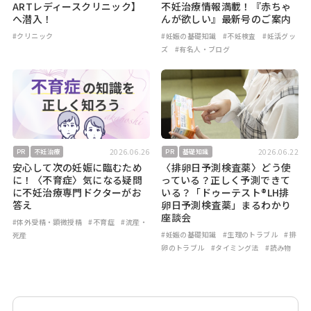
ARTレディースクリニック】
不妊治療情報満載！『赤ちゃ
へ潜入！
んが欲しい』最新号のご案内
#クリニック
#妊娠の基礎知識
#不妊検査
#妊活グッ
ズ
#有名人・ブログ
2026.06.26
2026.06.22
PR
不妊治療
PR
基礎知識
安心して次の妊娠に臨むため
〈排卵日予測検査薬〉どう使
に！〈不育症〉気になる疑問
っている？正しく予測できて
に不妊治療専門ドクターがお
いる？「ドゥーテスト®LH排
答え
卵日予測検査薬」まるわかり
座談会
#体外受精・顕微授精
#不育症
#流産・
#妊娠の基礎知識
#生理のトラブル
#排
死産
卵のトラブル
#タイミング法
#読み物