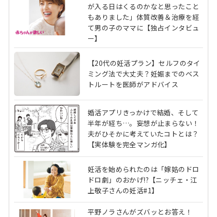
が入る日はくるのかなと思ったこと
もありました」体質改善＆治療を経
て男の子のママに【独占インタビュ
ー】
【20代の妊活プラン】セルフのタイ
ミング法で大丈夫？妊娠までのベス
トルートを医師がアドバイス
婚活アプリきっかけで結婚、そして
半年が経ち…。妄想が止まらない！
夫がひそかに考えていたコトとは？
【実体験を完全マンガ化】
妊活を始められたのは「嫁姑のドロ
ドロ劇」のおかげ!?【ニッチェ・江
上敬子さんの妊活#1】
平野ノラさんがズバッとお答え！