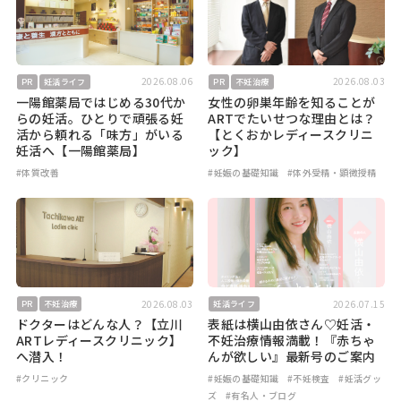
2026.08.06
2026.08.03
PR
妊活ライフ
PR
不妊治療
一陽館薬局ではじめる30代か
女性の卵巣年齢を知ることが
らの妊活。ひとりで頑張る妊
ARTでたいせつな理由とは？
活から頼れる「味方」がいる
【とくおかレディースクリニ
妊活へ【一陽館薬局】
ック】
#体質改善
#妊娠の基礎知識
#体外受精・顕微授精
2026.08.03
2026.07.15
PR
不妊治療
妊活ライフ
ドクターはどんな人？【立川
表紙は横山由依さん♡妊活・
ARTレディースクリニック】
不妊治療情報満載！『赤ちゃ
へ潜入！
んが欲しい』最新号のご案内
#クリニック
#妊娠の基礎知識
#不妊検査
#妊活グッ
ズ
#有名人・ブログ