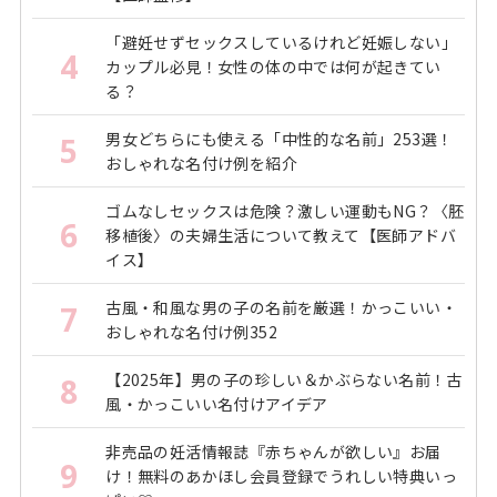
「避妊せずセックスしているけれど妊娠しない」
4
カップル必見！女性の体の中では何が起きてい
る？
男女どちらにも使える「中性的な名前」253選！
5
おしゃれな名付け例を紹介
ゴムなしセックスは危険？激しい運動もNG？〈胚
6
移植後〉の夫婦生活について教えて【医師アドバ
イス】
古風・和風な男の子の名前を厳選！かっこいい・
7
おしゃれな名付け例352
【2025年】男の子の珍しい＆かぶらない名前！古
8
風・かっこいい名付けアイデア
非売品の妊活情報誌『赤ちゃんが欲しい』お届
9
け！無料のあかほし会員登録でうれしい特典いっ