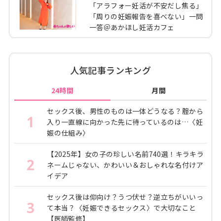
「アラフォー妊活が不安だし焦る」
「周りの妊娠報告を喜べない」一問
一答＠あかほし妊活カフェ
人気記事ランキング
24時間
月間
セックス後、男性のものは一体どうなる？腟から
1
入り一直線に向かった先に待っているのは…〈妊
娠の仕組み〉
【2025年】女の子の珍しい名前740選！キラキラ
2
ネームじゃない、かわいい＆おしゃれな名付けア
イデア
セックス後は仰向け？うつ伏せ？逆立ちがいいっ
3
て本当？〈妊娠できるセックス〉で大切なこと
【医師監修】