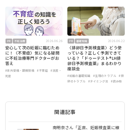
2026.06.26
2026.06.22
PR
不妊治療
PR
基礎知識
安心して次の妊娠に臨むため
〈排卵日予測検査薬〉どう使
に！〈不育症〉気になる疑問
っている？正しく予測できて
に不妊治療専門ドクターがお
いる？「ドゥーテスト®LH排
答え
卵日予測検査薬」まるわかり
座談会
#体外受精・顕微授精
#不育症
#流産・
#妊娠の基礎知識
#生理のトラブル
#排
死産
卵のトラブル
#タイミング法
#読み物
関連記事
南明奈さん「正直、妊娠検査薬に線