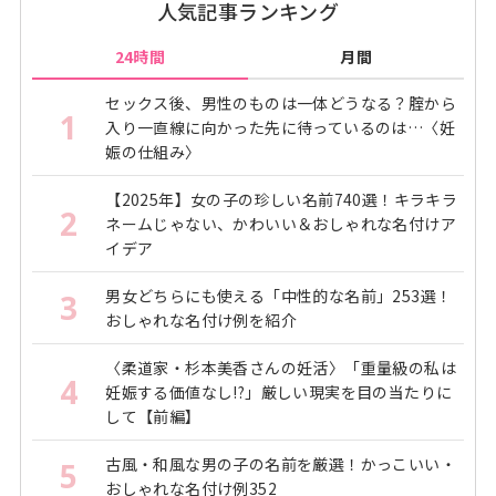
人気記事ランキング
24時間
月間
セックス後、男性のものは一体どうなる？腟から
1
入り一直線に向かった先に待っているのは…〈妊
娠の仕組み〉
【2025年】女の子の珍しい名前740選！キラキラ
2
ネームじゃない、かわいい＆おしゃれな名付けア
イデア
男女どちらにも使える「中性的な名前」253選！
3
おしゃれな名付け例を紹介
〈柔道家・杉本美香さんの妊活〉「重量級の私は
4
妊娠する価値なし!?」厳しい現実を目の当たりに
して【前編】
古風・和風な男の子の名前を厳選！かっこいい・
5
おしゃれな名付け例352