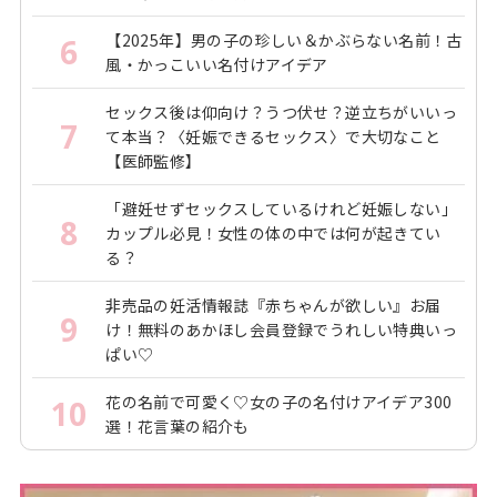
【2025年】男の子の珍しい＆かぶらない名前！古
6
風・かっこいい名付けアイデア
セックス後は仰向け？うつ伏せ？逆立ちがいいっ
7
て本当？〈妊娠できるセックス〉で大切なこと
【医師監修】
「避妊せずセックスしているけれど妊娠しない」
8
カップル必見！女性の体の中では何が起きてい
る？
非売品の妊活情報誌『赤ちゃんが欲しい』お届
9
け！無料のあかほし会員登録でうれしい特典いっ
ぱい♡
花の名前で可愛く♡女の子の名付けアイデア300
10
選！花言葉の紹介も