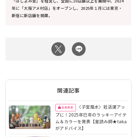
「ほしよみ堂」を経営し、全国に10店舗以上を展開中。2024
年に「大阪アメ村店」をオープンし、2025年１月には東京・
新宿に新店舗を開業。
関連記事
〈子宝風水〉妊活運アッ
会員限定
プに！2025年巳年のラッキーアイテ
ム＆カラーを発表【星読み師★taka
がアドバイス】