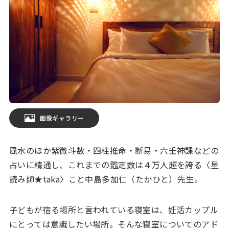
画像ギャラリー
風水のほか紫微斗数・四柱推命・断易・六壬神課などの
占いに精通し、これまでの鑑定数は４万人超を誇る〈星
読み師★taka〉こと中島多加仁（たかひと）先生。
子どもが宿る場所と言われている寝室は、妊活カップル
にとっては意識したい場所。そんな寝室についてのアド