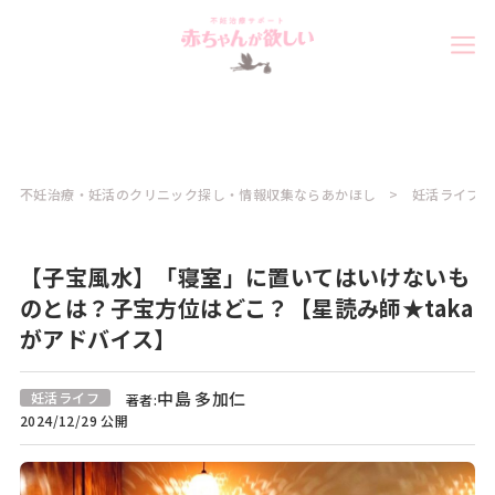
不妊治療・妊活のクリニック探し・情報収集ならあかほし
妊活ライフコ
【子宝風水】「寝室」に置いてはいけないも
のとは？子宝方位はどこ？【星読み師★taka
がアドバイス】
中島 多加仁
妊活ライフ
著者:
2024/12/29 公開