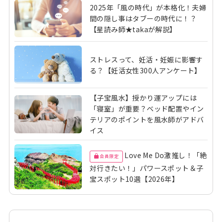
2025年「風の時代」が本格化！夫婦
間の隠し事はタブーの時代に！？
【星読み師★takaが解説】
ストレスって、妊活・妊娠に影響す
る？【妊活女性300人アンケート】
【子宝風水】授かり運アップには
「寝室」が重要？ベッド配置やイン
テリアのポイントを風水師がアドバ
イス
Love Me Do激推し！「絶
会員限定
対行きたい！」パワースポット＆子
宝スポット10選【2026年】