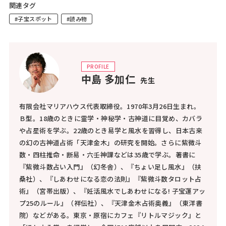
関連タグ
#子宝スポット
#読み物
PROFILE
中島 多加仁
先生
有限会社マリアハウス代表取締役。1970年3月26日生まれ。
Ｂ型。18歳のときに霊学・神秘学・古神道に目覚め、カバラ
や占星術を学ぶ。22歳のとき易学と風水を習得し、日本古来
の幻の古神道占術「天津金木」の研究を開始。さらに紫微斗
数・四柱推命・断易・六壬神課などは35歳で学ぶ。著書に
『紫微斗数占い入門』（幻冬舎）、『ちょい足し風水』（扶
桑社）、『しあわせになる恋の法則』『紫微斗数タロット占
術』（宮帯出版）、『妊活風水でしあわせになる! 子宝運アッ
プ25のルール』（祥伝社）、『天津金木占術奥義』（東洋書
院）などがある。東京・原宿にカフェ『リトルマジック』と