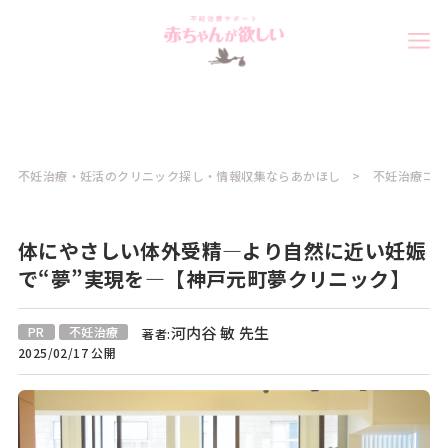
不妊治療・妊活のクリニック探し・情報収集ならあかほし
不妊治療コラ
体にやさしい体外受精―より自然に近い妊娠
で“夢”実現を―【神戸元町夢クリニック】
河内谷 敏 先生
PR
不妊治療
著者:
2025/02/17 公開