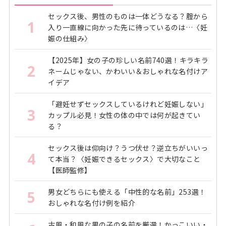
セックス後、男性のものは一体どうなる？腟から
1
入り一直線に向かった先に待っているのは…〈妊
娠の仕組み〉
【2025年】女の子の珍しい名前740選！キラキラ
2
ネームじゃない、かわいい＆おしゃれな名付けア
イデア
「避妊せずセックスしているけれど妊娠しない」
3
カップル必見！女性の体の中では何が起きてい
る？
セックス後は仰向け？うつ伏せ？逆立ちがいいっ
4
て本当？〈妊娠できるセックス〉で大切なこと
【医師監修】
男女どちらにも使える「中性的な名前」253選！
5
おしゃれな名付け例を紹介
古風・和風な男の子の名前を厳選！かっこいい・