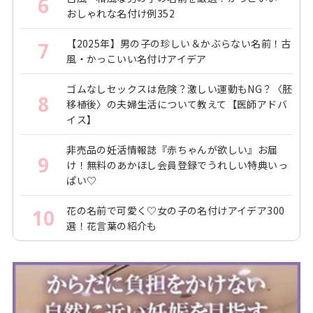
6
おしゃれな名付け例352
【2025年】男の子の珍しい＆かぶらない名前！古
7
風・かっこいい名付けアイデア
ゴムなしセックスは危険？激しい運動もNG？〈胚
8
移植後〉の夫婦生活について教えて【医師アドバ
イス】
非売品の妊活情報誌『赤ちゃんが欲しい』お届
9
け！無料のあかほし会員登録でうれしい特典いっ
ぱい♡
花の名前で可愛く♡女の子の名付けアイデア300
10
選！花言葉の紹介も