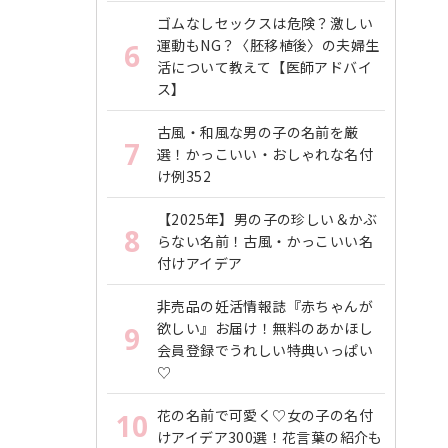
ゴムなしセックスは危険？激しい
運動もNG？〈胚移植後〉の夫婦生
6
活について教えて【医師アドバイ
ス】
古風・和風な男の子の名前を厳
7
選！かっこいい・おしゃれな名付
け例352
【2025年】男の子の珍しい＆かぶ
8
らない名前！古風・かっこいい名
付けアイデア
非売品の妊活情報誌『赤ちゃんが
欲しい』お届け！無料のあかほし
9
会員登録でうれしい特典いっぱい
♡
花の名前で可愛く♡女の子の名付
10
けアイデア300選！花言葉の紹介も