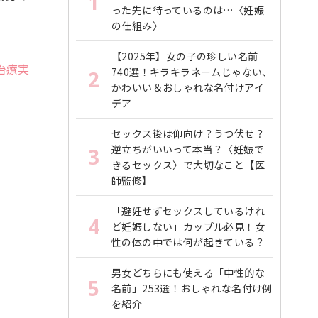
1
った先に待っているのは…〈妊娠
の仕組み〉
【2025年】女の子の珍しい名前
治療実
740選！キラキラネームじゃない、
2
かわいい＆おしゃれな名付けアイ
デア
セックス後は仰向け？うつ伏せ？
逆立ちがいいって本当？〈妊娠で
3
きるセックス〉で大切なこと【医
師監修】
「避妊せずセックスしているけれ
4
ど妊娠しない」カップル必見！女
性の体の中では何が起きている？
男女どちらにも使える「中性的な
5
名前」253選！おしゃれな名付け例
を紹介