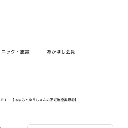
リニック・施設
あかほし会員
んです！【あゆみとゆうちゃんの不妊治療実録⑧】