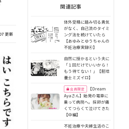
で
関連記事
体外受精に踏み切る勇気
がなく、自己流のタイミ
/07 更新
ング法を続けていたら
【あゆみとゆうちゃんの
不妊治療実録④】
自然に授かるという夫に
「１回だけでいいから！
もう待てない！」【胚培
養士ミズイロ】
【Dream
会員限定
Ayaさん】始発の電車に
乗って病院へ。採卵が痛
くてつらくて泣けてきた
【中編】
不妊治療や夫婦生活のこ