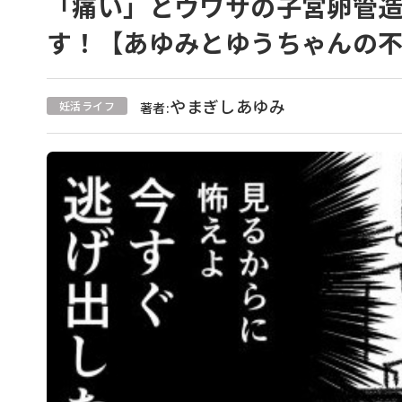
「痛い」とウワサの子宮卵管
す！【あゆみとゆうちゃんの
やまぎしあゆみ
妊活ライフ
著者: