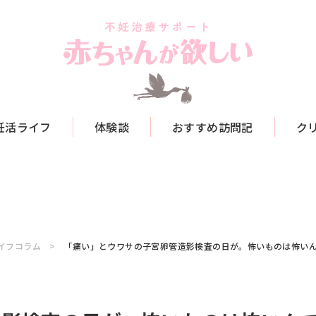
妊活ライフ
体験談
おすすめ訪問記
ク
イフコラム
「痛い」とウワサの子宮卵管造影検査の日が。怖いものは怖い