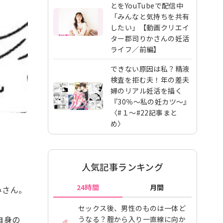
とをYouTubeで配信中
「みんなと気持ちを共有
したい」【動画クリエイ
ター郡司りかさんの妊活
ライフ／前編】
できない原因は私？精液
検査を拒む夫！年の差夫
婦のリアル妊活を描く
『30％～私の妊カツ～』
〈#１～#22記事まと
め〉
人気記事ランキング
24時間
月間
みさん。
セックス後、男性のものは一体ど
自身の
うなる？腟から入り一直線に向か