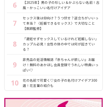
【2025年】男の子の珍しい＆かぶらない名前！古
6
風・かっこいい名付けアイデア
セックス後は仰向け？うつ伏せ？逆立ちがいいっ
7
て本当？〈妊娠できるセックス〉で大切なこと
【医師監修】
「避妊せずセックスしているけれど妊娠しない」
8
カップル必見！女性の体の中では何が起きてい
る？
非売品の妊活情報誌『赤ちゃんが欲しい』お届
9
け！無料のあかほし会員登録でうれしい特典いっ
ぱい♡
花の名前で可愛く♡女の子の名付けアイデア300
10
選！花言葉の紹介も