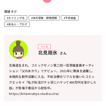
関連タグ
#タイミング法
#体外受精・顕微授精
#不妊検査
#有名人・ブログ
マンガ
北見雨氷
さん
北海道生まれ。コミックゼノン第二回一芸突破漫画オーディ
ション『父のあかり』でデビュー。2021年に教員を退職し、
本格的な創作活動に入る。不妊治療のリアルを描いたコミッ
クエッセイ『私が妊活ガチャ沼にハマって400万円を溶かした
話』が各電子書店から配信中。
https://kitamiuhyo.studio.site/