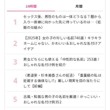
24時間
月間
セックス後、男性のものは一体どうなる？腟から
1
入り一直線に向かった先に待っているのは…〈妊
娠の仕組み〉
【2025年】女の子の珍しい名前740選！キラキラ
2
ネームじゃない、かわいい＆おしゃれな名付けア
イデア
男女どちらにも使える「中性的な名前」253選！
3
おしゃれな名付け例を紹介
〈柔道家・杉本美香さんの妊活〉「重量級の私は
4
妊娠する価値なし!?」厳しい現実を目の当たりに
して【前編】
古風・和風な男の子の名前を厳選！かっこいい・
5
おしゃれな名付け例352