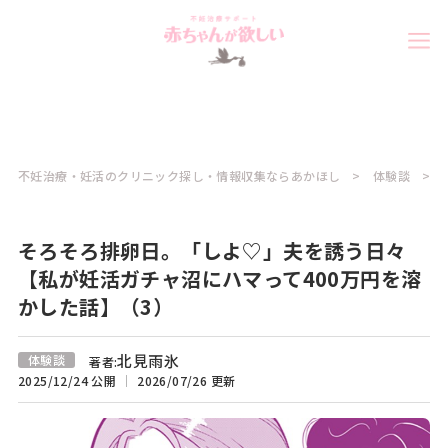
不妊治療・妊活のクリニック探し・情報収集ならあかほし
体験談
そろそろ排卵日。「しよ♡」夫を誘う日々
【私が妊活ガチャ沼にハマって400万円を溶
かした話】（3）
北見雨氷
体験談
著者:
2025/12/24 公開
2026/07/26 更新