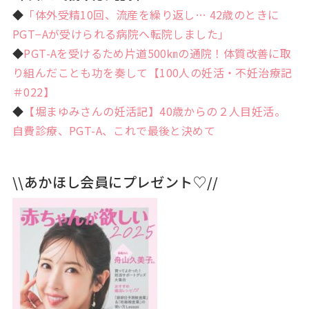
◆
「体外受精10回、流産を繰り返し… 42歳のときに
PGT−Aが受けられる病院へ転院しました」
◆
PGT-Aを受けるため片道500㎞の通院！体質改善に取
り組んだことも功を奏して【100人の妊活・不妊治療記
＃022】
◆
【堀まゆみさんの妊活記】40歳からの２人目妊活。
自費診療、PGT-A、これで最後と決めて
\\あかほし会員にプレゼント♡//