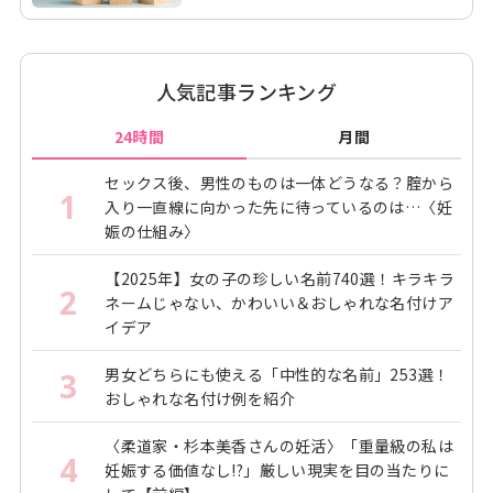
人気記事ランキング
24時間
月間
セックス後、男性のものは一体どうなる？腟から
1
入り一直線に向かった先に待っているのは…〈妊
娠の仕組み〉
【2025年】女の子の珍しい名前740選！キラキラ
2
ネームじゃない、かわいい＆おしゃれな名付けア
イデア
男女どちらにも使える「中性的な名前」253選！
3
おしゃれな名付け例を紹介
〈柔道家・杉本美香さんの妊活〉「重量級の私は
4
妊娠する価値なし!?」厳しい現実を目の当たりに