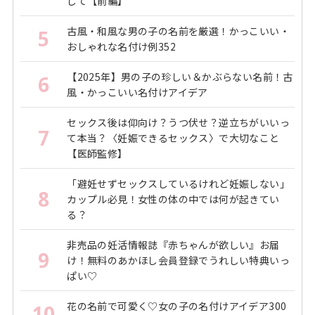
して【前編】
古風・和風な男の子の名前を厳選！かっこいい・
5
おしゃれな名付け例352
【2025年】男の子の珍しい＆かぶらない名前！古
6
風・かっこいい名付けアイデア
セックス後は仰向け？うつ伏せ？逆立ちがいいっ
7
て本当？〈妊娠できるセックス〉で大切なこと
【医師監修】
「避妊せずセックスしているけれど妊娠しない」
8
カップル必見！女性の体の中では何が起きてい
る？
非売品の妊活情報誌『赤ちゃんが欲しい』お届
9
け！無料のあかほし会員登録でうれしい特典いっ
ぱい♡
花の名前で可愛く♡女の子の名付けアイデア300
10