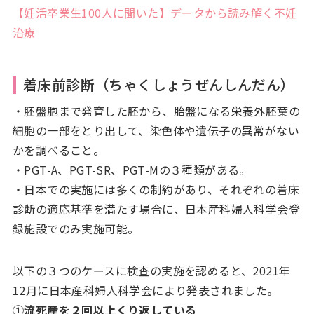
【妊活卒業生100人に聞いた】データから読み解く不妊
治療
着床前診断（ちゃくしょうぜんしんだん）
・胚盤胞まで発育した胚から、胎盤になる栄養外胚葉の
細胞の一部をとり出して、染色体や遺伝子の異常がない
かを調べること。
・PGT-A、PGT-SR、PGT-Mの３種類がある。
・日本での実施には多くの制約があり、それぞれの着床
診断の適応基準を満たす場合に、日本産科婦人科学会登
録施設でのみ実施可能。
以下の３つのケースに検査の実施を認めると、2021年
12月に日本産科婦人科学会により発表されました。
①流死産を２回以上くり返している