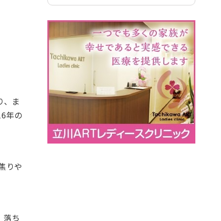
り、ま
6年の
焦りや
、落ち