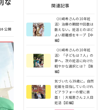
別な
関連記事
〈川崎希さんの10年妊
活〉治療の期間や回数は
/16 公開
数えない。妊活とのほど
よい距離感をキープ【中
編】
〈川崎希さんの10年妊
活〉「子どもは７人」の
夢へ。次の妊活に向けた
軽やかな選択とは？【後
編】
気づいたら39歳に。自然
妊娠を目指していたけれ
どアラフォーの壁に直
面！｜大堀恵さん２人目
妊活【前編】