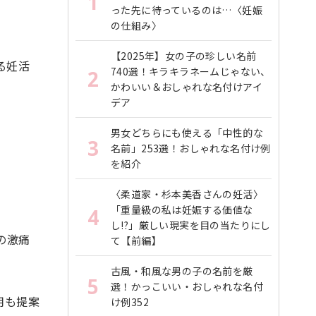
1
った先に待っているのは…〈妊娠
の仕組み〉
【2025年】女の子の珍しい名前
る妊活
740選！キラキラネームじゃない、
2
かわいい＆おしゃれな名付けアイ
デア
男女どちらにも使える「中性的な
3
名前」253選！おしゃれな名付け例
を紹介
〈柔道家・杉本美香さんの妊活〉
「重量級の私は妊娠する価値な
4
し!?」厳しい現実を目の当たりにし
の激痛
て【前編】
古風・和風な男の子の名前を厳
5
選！かっこいい・おしゃれな名付
用も提案
け例352