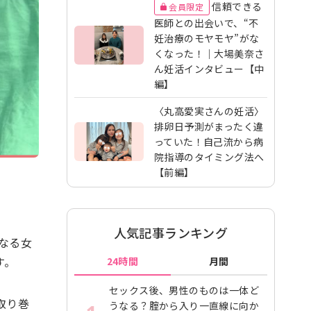
信頼できる
会員限定
医師との出会いで、“不
妊治療のモヤモヤ”がな
くなった！｜大場美奈さ
ん妊活インタビュー【中
編】
〈丸高愛実さんの妊活〉
排卵日予測がまったく違
っていた！自己流から病
院指導のタイミング法へ
【前編】
人気記事ランキング
となる女
す。
24時間
月間
セックス後、男性のものは一体ど
取り巻
うなる？腟から入り一直線に向か