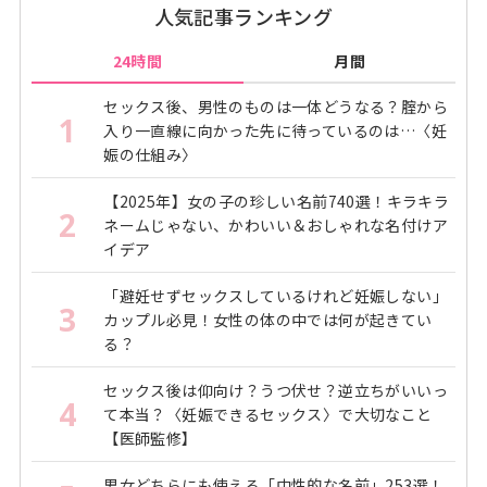
人気記事ランキング
24時間
月間
セックス後、男性のものは一体どうなる？腟から
1
入り一直線に向かった先に待っているのは…〈妊
娠の仕組み〉
【2025年】女の子の珍しい名前740選！キラキラ
2
ネームじゃない、かわいい＆おしゃれな名付けア
イデア
「避妊せずセックスしているけれど妊娠しない」
3
カップル必見！女性の体の中では何が起きてい
る？
セックス後は仰向け？うつ伏せ？逆立ちがいいっ
4
て本当？〈妊娠できるセックス〉で大切なこと
【医師監修】
男女どちらにも使える「中性的な名前」253選！