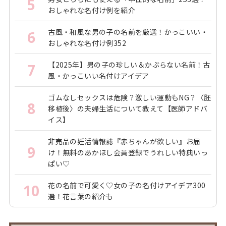
5
おしゃれな名付け例を紹介
古風・和風な男の子の名前を厳選！かっこいい・
6
おしゃれな名付け例352
【2025年】男の子の珍しい＆かぶらない名前！古
7
風・かっこいい名付けアイデア
ゴムなしセックスは危険？激しい運動もNG？〈胚
8
移植後〉の夫婦生活について教えて【医師アドバ
イス】
非売品の妊活情報誌『赤ちゃんが欲しい』お届
9
け！無料のあかほし会員登録でうれしい特典いっ
ぱい♡
花の名前で可愛く♡女の子の名付けアイデア300
10
選！花言葉の紹介も