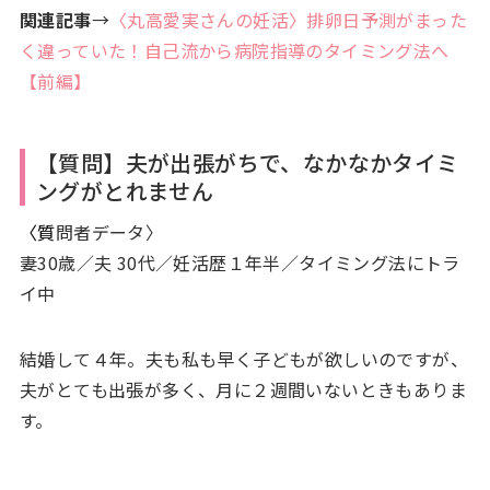
関連記事
→
〈丸高愛実さんの妊活〉排卵日予測がまった
く違っていた！自己流から病院指導のタイミング法へ
【前編】
【質問】夫が出張がちで、なかなかタイミ
ングがとれません
〈質
問者データ〉
妻30歳／夫 30代／妊活歴１年半／タイミング法にトラ
イ中
結婚して４年。夫も私も早く子どもが欲しいのですが、
夫がとても出張が多く、月に２週間いないときもありま
す。