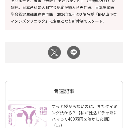
をサポート。著書『最新！ 不妊治療ナビ』（主婦の友社）が
好評。日本産科婦人科学会認定産婦人科専門医。日本生殖医
学会認定生殖医療専門医。2026年5月より院名が「ENA山下ウ
ィメンズクリニック」に変更となり新体制でスタート。
関連記事
ずっと授からないのに、またタイミ
ング法から？【私が妊活ガチャ沼に
ハマって400万円を溶かした話】
（12）