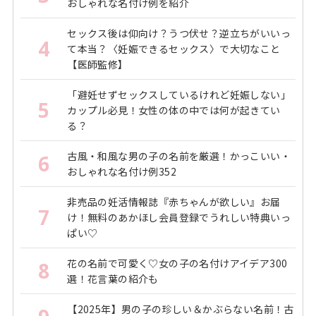
おしゃれな名付け例を紹介
セックス後は仰向け？うつ伏せ？逆立ちがいいっ
4
て本当？〈妊娠できるセックス〉で大切なこと
【医師監修】
「避妊せずセックスしているけれど妊娠しない」
5
カップル必見！女性の体の中では何が起きてい
る？
古風・和風な男の子の名前を厳選！かっこいい・
6
おしゃれな名付け例352
非売品の妊活情報誌『赤ちゃんが欲しい』お届
7
け！無料のあかほし会員登録でうれしい特典いっ
ぱい♡
花の名前で可愛く♡女の子の名付けアイデア300
8
選！花言葉の紹介も
【2025年】男の子の珍しい＆かぶらない名前！古