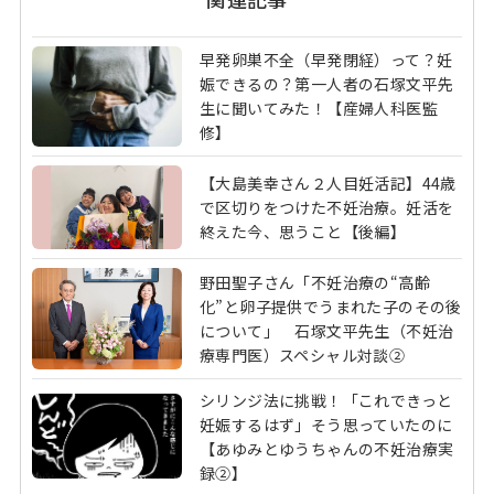
早発卵巣不全（早発閉経）って？妊
娠できるの？第一人者の石塚文平先
生に聞いてみた！【産婦人科医監
修】
【大島美幸さん２人目妊活記】44歳
で区切りをつけた不妊治療。妊活を
終えた今、思うこと【後編】
野田聖子さん「不妊治療の“高齢
化”と卵子提供でうまれた子のその後
について」 石塚文平先生（不妊治
療専門医）スペシャル対談②
シリンジ法に挑戦！「これできっと
妊娠するはず」そう思っていたのに
【あゆみとゆうちゃんの不妊治療実
録②】