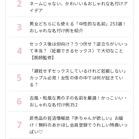
2
ネームじゃない、かわいい＆おしゃれな名付けア
イデア
男女どちらにも使える「中性的な名前」253選！
3
おしゃれな名付け例を紹介
セックス後は仰向け？うつ伏せ？逆立ちがいいっ
4
て本当？〈妊娠できるセックス〉で大切なこと
【医師監修】
「避妊せずセックスしているけれど妊娠しない」
5
カップル必見！女性の体の中では何が起きてい
る？
古風・和風な男の子の名前を厳選！かっこいい・
6
おしゃれな名付け例352
非売品の妊活情報誌『赤ちゃんが欲しい』お届
7
け！無料のあかほし会員登録でうれしい特典いっ
ぱい♡