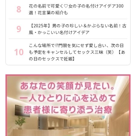
花の名前で可愛く♡女の子の名付けアイデア300
8
選！花言葉の紹介も
【2025年】男の子の珍しい＆かぶらない名前！古
9
風・かっこいい名付けアイデア
こんな場所で!?門限を気にせず愛し合い、次の日
10
も予定をキャンセルしてセックス三昧（笑）【あ
の日のセックスで妊娠】