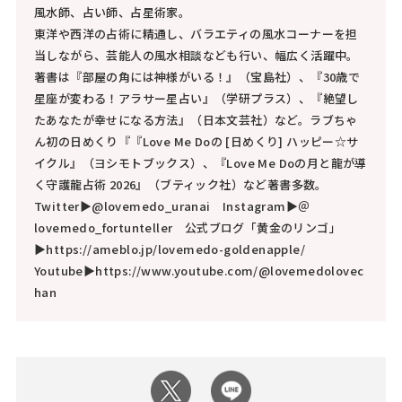
風水師、占い師、占星術家。
東洋や西洋の占術に精通し、バラエティの風水コーナーを担
当しながら、芸能人の風水相談なども行い、幅広く活躍中。
著書は『部屋の角には神様がいる！』（宝島社）、『30歳で
星座が変わる！アラサー星占い』（学研プラス）、『絶望し
たあなたが幸せになる方法』（日本文芸社）など。ラブちゃ
ん初の日めくり『『Love Me Doの [日めくり] ハッピー☆サ
イクル』（ヨシモトブックス）、『Love Me Doの月と龍が導
く守護龍占術 2026』（ブティック社）など著書多数。
Twitter▶@lovemedo_uranai Instagram▶＠
lovemedo_fortunteller 公式ブログ「黄金のリンゴ」
▶https://ameblo.jp/lovemedo-goldenapple/
Youtube▶https://www.youtube.com/@lovemedolovec
han