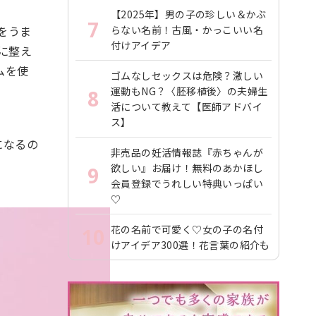
【2025年】男の子の珍しい＆かぶ
7
をうま
らない名前！古風・かっこいい名
付けアイデア
に整え
ムを使
ゴムなしセックスは危険？激しい
運動もNG？〈胚移植後〉の夫婦生
8
活について教えて【医師アドバイ
ス】
になるの
非売品の妊活情報誌『赤ちゃんが
欲しい』お届け！無料のあかほし
9
会員登録でうれしい特典いっぱい
♡
花の名前で可愛く♡女の子の名付
10
けアイデア300選！花言葉の紹介も