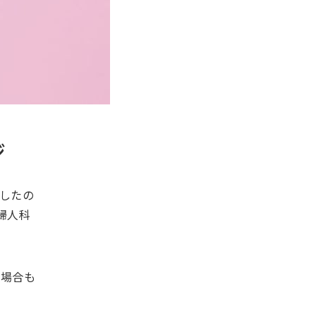
ジ
したの
婦人科
い場合も