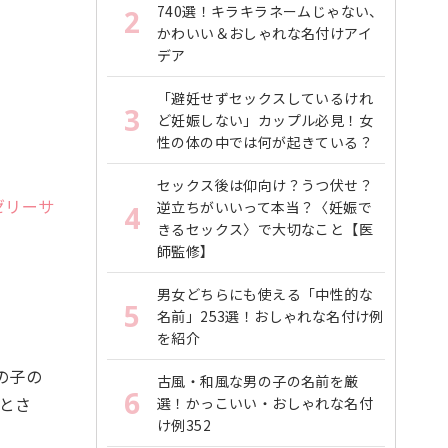
740選！キラキラネームじゃない、
2
かわいい＆おしゃれな名付けアイ
デア
「避妊せずセックスしているけれ
3
ど妊娠しない」カップル必見！女
性の体の中では何が起きている？
セックス後は仰向け？うつ伏せ？
ゼリーサ
逆立ちがいいって本当？〈妊娠で
4
きるセックス〉で大切なこと【医
師監修】
男女どちらにも使える「中性的な
5
名前」253選！おしゃれな名付け例
を紹介
の子の
古風・和風な男の子の名前を厳
6
％とさ
選！かっこいい・おしゃれな名付
け例352