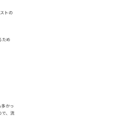
ャストの
るため
も多かっ
ので、流