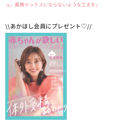
ュ。義務セックスにならないような工夫を」
\\あかほし会員にプレゼント♡//