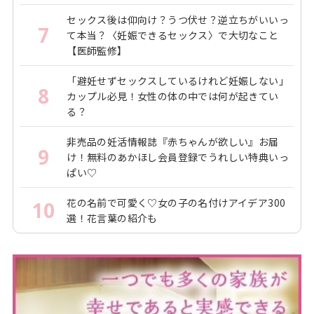
セックス後は仰向け？うつ伏せ？逆立ちがいいっ
7
て本当？〈妊娠できるセックス〉で大切なこと
【医師監修】
「避妊せずセックスしているけれど妊娠しない」
8
カップル必見！女性の体の中では何が起きてい
る？
非売品の妊活情報誌『赤ちゃんが欲しい』お届
9
け！無料のあかほし会員登録でうれしい特典いっ
ぱい♡
花の名前で可愛く♡女の子の名付けアイデア300
10
選！花言葉の紹介も