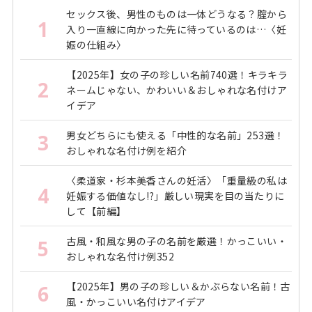
セックス後、男性のものは一体どうなる？腟から
1
入り一直線に向かった先に待っているのは…〈妊
娠の仕組み〉
【2025年】女の子の珍しい名前740選！キラキラ
2
ネームじゃない、かわいい＆おしゃれな名付けア
イデア
男女どちらにも使える「中性的な名前」253選！
3
おしゃれな名付け例を紹介
〈柔道家・杉本美香さんの妊活〉「重量級の私は
4
妊娠する価値なし!?」厳しい現実を目の当たりに
して【前編】
古風・和風な男の子の名前を厳選！かっこいい・
5
おしゃれな名付け例352
【2025年】男の子の珍しい＆かぶらない名前！古
6
風・かっこいい名付けアイデア