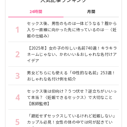
24時間
月間
セックス後、男性のものは一体どうなる？腟から
1
入り一直線に向かった先に待っているのは…〈妊
娠の仕組み〉
【2025年】女の子の珍しい名前740選！キラキラ
2
ネームじゃない、かわいい＆おしゃれな名付けア
イデア
男女どちらにも使える「中性的な名前」253選！
3
おしゃれな名付け例を紹介
セックス後は仰向け？うつ伏せ？逆立ちがいいっ
4
て本当？〈妊娠できるセックス〉で大切なこと
【医師監修】
「避妊せずセックスしているけれど妊娠しない」
5
カップル必見！女性の体の中では何が起きてい