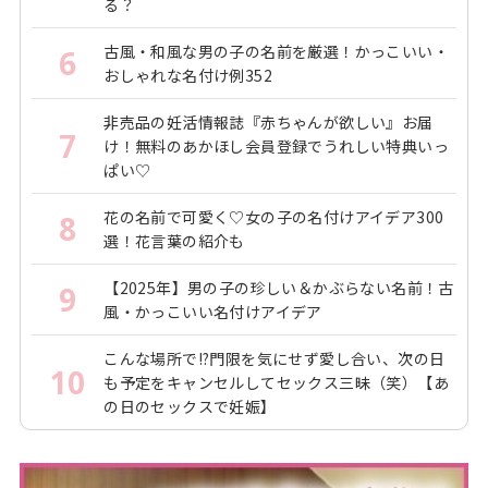
る？
古風・和風な男の子の名前を厳選！かっこいい・
6
おしゃれな名付け例352
非売品の妊活情報誌『赤ちゃんが欲しい』お届
7
け！無料のあかほし会員登録でうれしい特典いっ
ぱい♡
花の名前で可愛く♡女の子の名付けアイデア300
8
選！花言葉の紹介も
【2025年】男の子の珍しい＆かぶらない名前！古
9
風・かっこいい名付けアイデア
こんな場所で!?門限を気にせず愛し合い、次の日
10
も予定をキャンセルしてセックス三昧（笑）【あ
の日のセックスで妊娠】