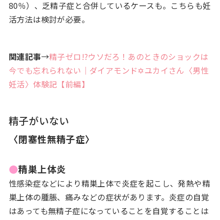
80％）、乏精子症と合併しているケースも。こちらも妊
活方法は検討が必要。
関連記事
→
精子ゼロ!?ウソだろ！あのときのショックは
今でも忘れられない｜ダイアモンド✡ユカイさん〈男性
妊活〉体験記【前編】
精子がいない
〈閉塞性無精子症〉
●
精巣上体炎
性感染症などにより精巣上体で炎症を起こし、発熱や精
巣上体の腫脹、痛みなどの症状があります。炎症の自覚
はあっても無精子症になっていることを自覚することは