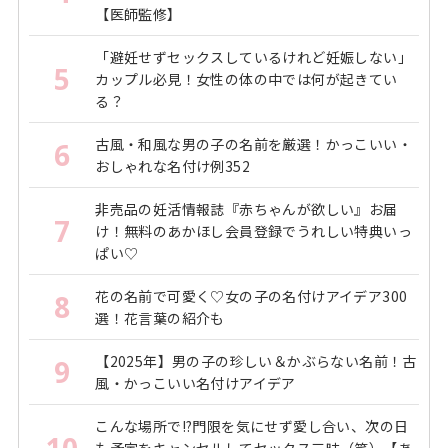
【医師監修】
「避妊せずセックスしているけれど妊娠しない」
5
カップル必見！女性の体の中では何が起きてい
る？
古風・和風な男の子の名前を厳選！かっこいい・
6
おしゃれな名付け例352
非売品の妊活情報誌『赤ちゃんが欲しい』お届
7
け！無料のあかほし会員登録でうれしい特典いっ
ぱい♡
花の名前で可愛く♡女の子の名付けアイデア300
8
選！花言葉の紹介も
【2025年】男の子の珍しい＆かぶらない名前！古
9
風・かっこいい名付けアイデア
こんな場所で!?門限を気にせず愛し合い、次の日
10
も予定をキャンセルしてセックス三昧（笑）【あ