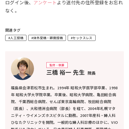
ログイン後、
アンケート
より送付先の住所登録をお忘れ
なく。
関連タグ
#人工授精
#体外受精・顕微授精
#セックスレス
監修・執筆
三橋 裕一 先生
院長
福島県会津若松市生まれ。1994年 昭和大学医学部卒業、1998
年 昭和大学大学院卒業。卒業後、昭和大学病院、亀田総合病
院、千葉西総合病院、せんぽ東京高輪病院、牧田総合病院
（医長）、大和徳洲会病院（部長）を経て、2004年札幌マタ
ニティ・ウイメンズホスピタルに勤務。2007年産科・婦人科
ひなたクリニックを開院。一般的な婦人科診療のほかに、VIO