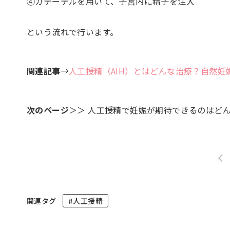
④カテーテルを用いて、子宮内に精子を注入
という流れで行います。
関連記事
→
人工授精（AIH）とはどんな治療？自然
次のページ
＞＞ 人工授精で妊娠が期待できるのはど
関連タグ
#人工授精