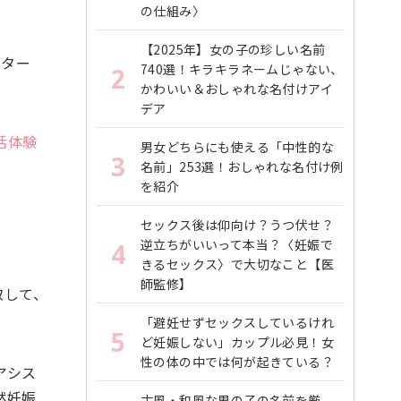
の仕組み〉
【2025年】女の子の珍しい名前
クター
740選！キラキラネームじゃない、
2
かわいい＆おしゃれな名付けアイ
デア
活体験
男女どちらにも使える「中性的な
3
名前」253選！おしゃれな名付け例
を紹介
セックス後は仰向け？うつ伏せ？
逆立ちがいいって本当？〈妊娠で
4
きるセックス〉で大切なこと【医
師監修】
取して、
「避妊せずセックスしているけれ
5
ど妊娠しない」カップル必見！女
性の体の中では何が起きている？
アシス
然妊娠
古風・和風な男の子の名前を厳