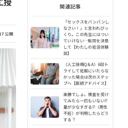
工授
関連記事
「セックスをバンバンし
なさい！」と言われびっ
/17 公開
くり。この先生にはつい
ていけない…転院を決意
して【わたしの妊活体験
談】
〈人工授精Q＆A〉6回ト
ライして妊娠にいたらな
かった場合は次のステッ
プへ【医師アドバイス】
楽勝でしょ。検査を受け
てみたら一匹もいない!?
量が少なすぎる!?〈男性
不妊〉が判明したらどう
する？