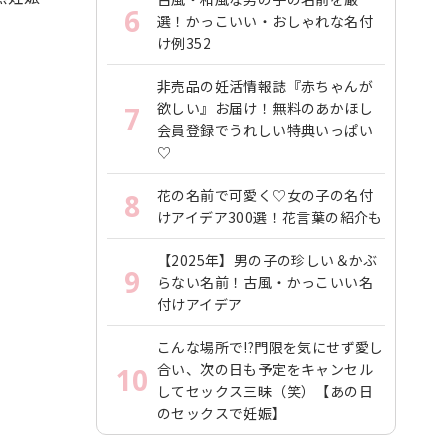
6
選！かっこいい・おしゃれな名付
け例352
非売品の妊活情報誌『赤ちゃんが
欲しい』お届け！無料のあかほし
7
会員登録でうれしい特典いっぱい
♡
花の名前で可愛く♡女の子の名付
8
けアイデア300選！花言葉の紹介も
【2025年】男の子の珍しい＆かぶ
9
らない名前！古風・かっこいい名
付けアイデア
こんな場所で!?門限を気にせず愛し
合い、次の日も予定をキャンセル
10
してセックス三昧（笑）【あの日
のセックスで妊娠】