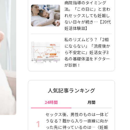
病院指導のタイミング
法。「この日に」と言わ
れセックスしても妊娠し
ない日々が続き…【20代
妊活体験談】
私のリズムどう？「2相
にならない」「流産後か
ら不安定に」妊活女子3
名の基礎体温をドクター
が診断！
人気記事ランキング
24時間
月間
セックス後、男性のものは一体ど
うなる？腟から入り一直線に向か
1
った先に待っているのは…〈妊娠