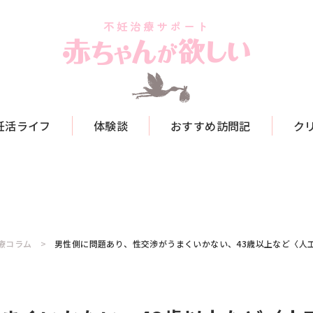
妊活ライフ
体験談
おすすめ訪問記
ク
療コラム
男性側に問題あり、性交渉がうまくいかない、43歳以上など〈人