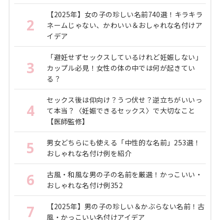
【2025年】女の子の珍しい名前740選！キラキラ
2
ネームじゃない、かわいい＆おしゃれな名付けア
イデア
「避妊せずセックスしているけれど妊娠しない」
3
カップル必見！女性の体の中では何が起きてい
る？
セックス後は仰向け？うつ伏せ？逆立ちがいいっ
4
て本当？〈妊娠できるセックス〉で大切なこと
【医師監修】
男女どちらにも使える「中性的な名前」253選！
5
おしゃれな名付け例を紹介
古風・和風な男の子の名前を厳選！かっこいい・
6
おしゃれな名付け例352
【2025年】男の子の珍しい＆かぶらない名前！古
7
風・かっこいい名付けアイデア