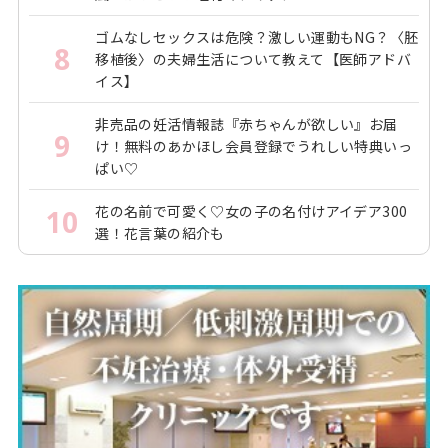
ゴムなしセックスは危険？激しい運動もNG？〈胚
8
移植後〉の夫婦生活について教えて【医師アドバ
イス】
非売品の妊活情報誌『赤ちゃんが欲しい』お届
9
け！無料のあかほし会員登録でうれしい特典いっ
ぱい♡
花の名前で可愛く♡女の子の名付けアイデア300
10
選！花言葉の紹介も