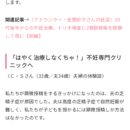
します。
関連記事
→
〈アナウンサー・坐間妙子さんの妊活〉30
代後半からの不妊治療。トリオ検査と2個胚移植を経験
して母に【前編】
「はやく治療しなくちゃ！」不妊専門クリ
ニックへ
〈Ｃ・Ｓさん（33歳／夫34歳）夫婦の体験談〉
私たちが顕微授精をするきっかけになったのは、夫の乏
精子症が原因でした。夫は高度の乏精子症で自然妊娠が
難しく、私たちが子どもを授かるには顕微授精しか方法
はなかったのです。