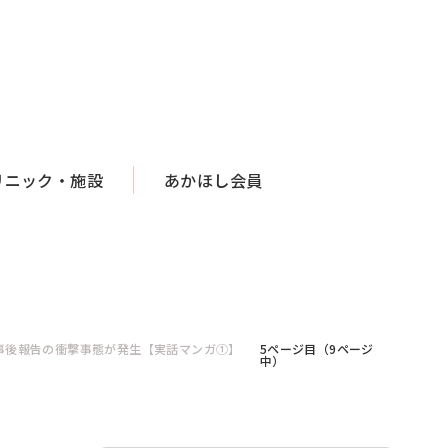
リニック・施設
あかほし会員
事後報告の衝撃事態が発生【実話マンガ①】
5ページ目（9ページ
中）