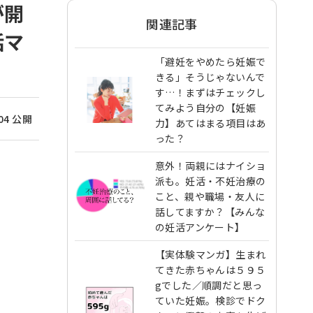
が開
関連記事
話マ
「避妊をやめたら妊娠で
きる」そうじゃないんで
す…！まずはチェックし
てみよう自分の【妊娠
/04 公開
力】あてはまる項目はあ
った？
意外！両親にはナイショ
派も。妊活・不妊治療の
こと、親や職場・友人に
話してますか？【みんな
の妊活アンケート】
【実体験マンガ】生まれ
てきた赤ちゃんは５９５
gでした／順調だと思っ
ていた妊娠。検診でドク