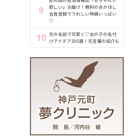
非売品の妊活情報誌『赤ちゃんが
欲しい』お届け！無料のあかほし
9
会員登録でうれしい特典いっぱい
♡
花の名前で可愛く♡女の子の名付
10
けアイデア300選！花言葉の紹介も