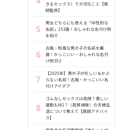
4
きるセックス〉で大切なこと【医
師監修】
男女どちらにも使える「中性的な
5
名前」253選！おしゃれな名付け例
を紹介
古風・和風な男の子の名前を厳
6
選！かっこいい・おしゃれな名付
け例352
【2025年】男の子の珍しい＆かぶ
7
らない名前！古風・かっこいい名
付けアイデア
ゴムなしセックスは危険？激しい
運動もNG？〈胚移植後〉の夫婦生
8
活について教えて【医師アドバイ
ス】