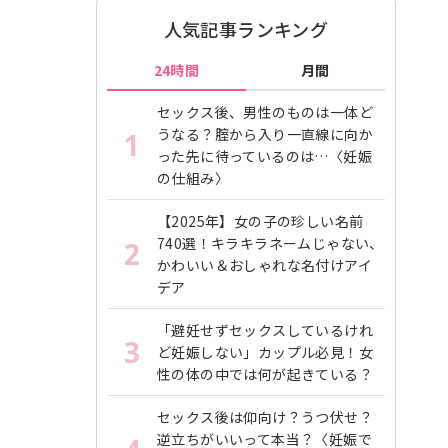
人気記事ランキング
24時間
月間
セックス後、男性のものは一体ど
うなる？腟から入り一直線に向か
1
った先に待っているのは…〈妊娠
の仕組み〉
【2025年】女の子の珍しい名前
740選！キラキラネームじゃない、
2
かわいい＆おしゃれな名付けアイ
デア
「避妊せずセックスしているけれ
3
ど妊娠しない」カップル必見！女
性の体の中では何が起きている？
セックス後は仰向け？うつ伏せ？
逆立ちがいいって本当？〈妊娠で