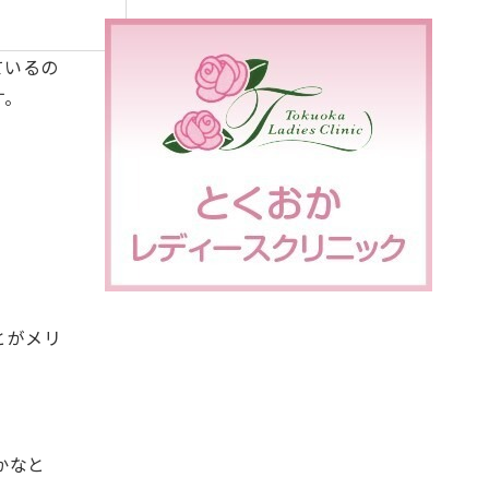
ているの
す。
とがメリ
かなと