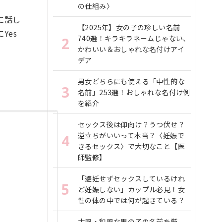
の仕組み〉
に話し
【2025年】女の子の珍しい名前
Yes
740選！キラキラネームじゃない、
2
かわいい＆おしゃれな名付けアイ
デア
男女どちらにも使える「中性的な
3
名前」253選！おしゃれな名付け例
を紹介
セックス後は仰向け？うつ伏せ？
逆立ちがいいって本当？〈妊娠で
4
きるセックス〉で大切なこと【医
師監修】
「避妊せずセックスしているけれ
5
ど妊娠しない」カップル必見！女
性の体の中では何が起きている？
古風・和風な男の子の名前を厳