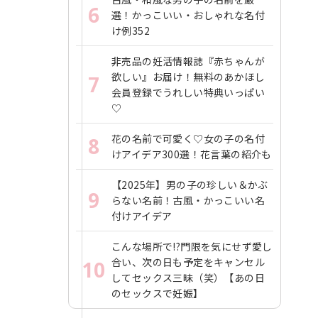
6
選！かっこいい・おしゃれな名付
け例352
非売品の妊活情報誌『赤ちゃんが
欲しい』お届け！無料のあかほし
7
会員登録でうれしい特典いっぱい
♡
花の名前で可愛く♡女の子の名付
8
けアイデア300選！花言葉の紹介も
【2025年】男の子の珍しい＆かぶ
9
らない名前！古風・かっこいい名
付けアイデア
こんな場所で!?門限を気にせず愛し
合い、次の日も予定をキャンセル
10
してセックス三昧（笑）【あの日
のセックスで妊娠】