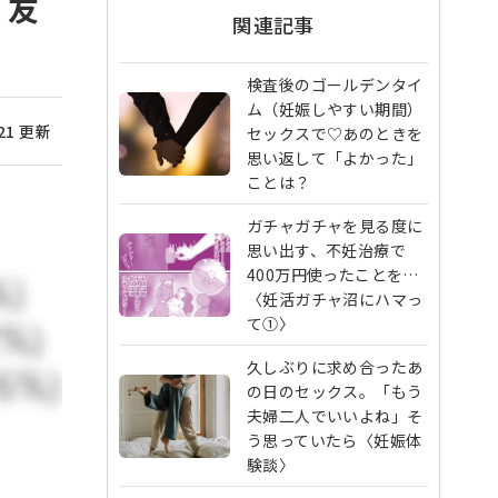
・友
関連記事
検査後のゴールデンタイ
ム（妊娠しやすい期間）
/21 更新
セックスで♡あのときを
思い返して「よかった」
ことは？
ガチャガチャを見る度に
思い出す、不妊治療で
400万円使ったことを…
〈妊活ガチャ沼にハマっ
て①〉
久しぶりに求め合ったあ
の日のセックス。「もう
夫婦二人でいいよね」そ
う思っていたら〈妊娠体
験談〉