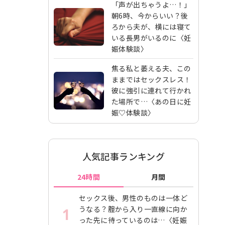
「声が出ちゃうよ…！」
朝6時、今からいい？後
ろから夫が、横には寝て
いる長男がいるのに〈妊
娠体験談〉
焦る私と萎える夫、この
ままではセックスレス！
彼に強引に連れて行かれ
た場所で…〈あの日に妊
娠♡体験談〉
人気記事ランキング
24時間
月間
セックス後、男性のものは一体ど
うなる？腟から入り一直線に向か
1
った先に待っているのは…〈妊娠