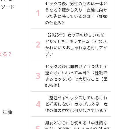
セックス後、男性のものは一体ど
ピソード
うなる？腟から入り一直線に向か
1
った先に待っているのは…〈妊娠
の仕組み〉
【2025年】女の子の珍しい名前
740選！キラキラネームじゃない、
2
かわいい＆おしゃれな名付けアイ
てる？
デア
セックス後は仰向け？うつ伏せ？
逆立ちがいいって本当？〈妊娠で
3
きるセックス〉で大切なこと【医
師監修】
「避妊せずセックスしているけれ
4
ど妊娠しない」カップル必見！女
性の体の中では何が起きている？
。年齢
男女どちらにも使える「中性的な