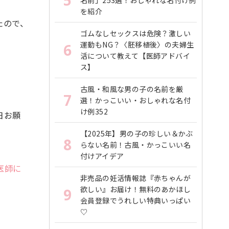
5
名前」253選！おしゃれな名付け例
を紹介
たので、
ゴムなしセックスは危険？激しい
運動もNG？〈胚移植後〉の夫婦生
6
活について教えて【医師アドバイ
ス】
古風・和風な男の子の名前を厳
7
選！かっこいい・おしゃれな名付
け例352
日お願
【2025年】男の子の珍しい＆かぶ
8
らない名前！古風・かっこいい名
付けアイデア
医師に
非売品の妊活情報誌『赤ちゃんが
欲しい』お届け！無料のあかほし
9
会員登録でうれしい特典いっぱい
♡