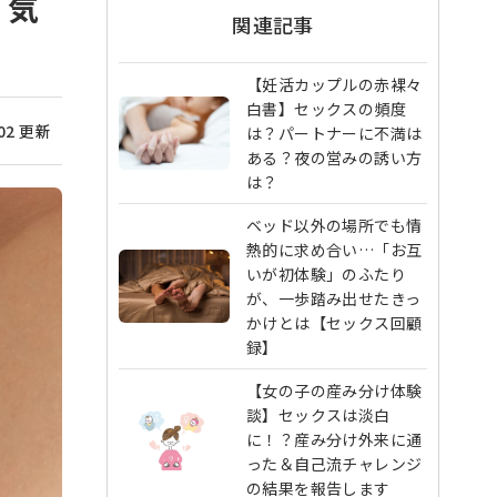
、気
関連記事
【妊活カップルの赤裸々
白書】セックスの頻度
/02 更新
は？パートナーに不満は
ある？夜の営みの誘い方
は？
ベッド以外の場所でも情
熱的に求め合い…「お互
いが初体験」のふたり
が、一歩踏み出せたきっ
かけとは【セックス回顧
録】
【女の子の産み分け体験
談】セックスは淡白
に！？産み分け外来に通
った＆自己流チャレンジ
の結果を報告します