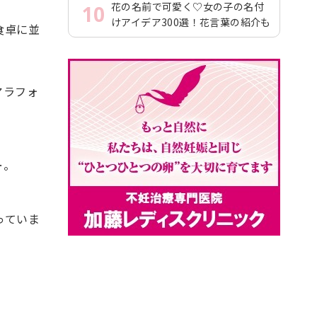
花の名前で可愛く♡女の子の名付
10
けアイデア300選！花言葉の紹介も
食卓に並
アラフォ
…。
っていま