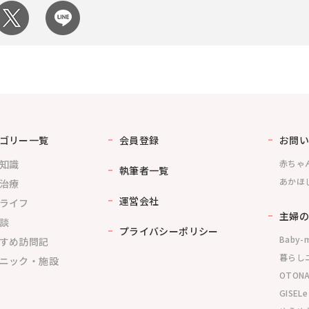
ゴリー一覧
会員登録
お問い
知識
赤ちゃ
執筆者一覧
あかほ
治療
運営会社
ライフ
主婦の
談
プライバシーポリシー
Baby-
すめ訪問記
暮らし
ニック・施設
OTONA
GISELe