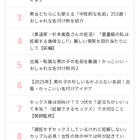
イデア
男女どちらにも使える「中性的な名前」253選！
3
おしゃれな名付け例を紹介
〈柔道家・杉本美香さんの妊活〉「重量級の私は
4
妊娠する価値なし!?」厳しい現実を目の当たりに
して【前編】
古風・和風な男の子の名前を厳選！かっこいい・
5
おしゃれな名付け例352
【2025年】男の子の珍しい＆かぶらない名前！古
6
風・かっこいい名付けアイデア
セックス後は仰向け？うつ伏せ？逆立ちがいいっ
7
て本当？〈妊娠できるセックス〉で大切なこと
【医師監修】
「避妊せずセックスしているけれど妊娠しない」
8
カップル必見！女性の体の中では何が起きてい