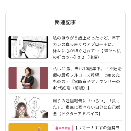
関連記事
私のほうが５歳上だったけど、年下
カレの真っ直ぐなアプローチに、
徐々に心がほぐされて…【30%～私
の妊カツ～】#２（後編）
私は41歳、夫は10歳年下。「不妊治
療の最短フルコース希望」で始めた
ものの…【宮崎宣子アナウンサーの
40代妊活〈前編〉】
周りの妊娠報告に「つらい」「負け
た」。素直に喜べない自分に自己嫌
悪【ドクターアドバイス】
【リマーナすずの運勢ラ
会員限定