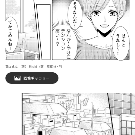
蔦森えん （著） Michi（著）双葉社・刊
画像ギャラリー