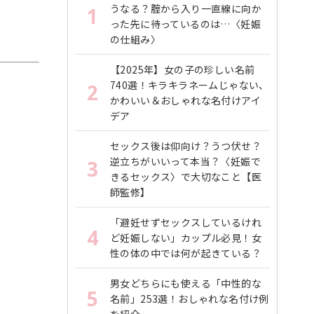
うなる？腟から入り一直線に向か
1
った先に待っているのは…〈妊娠
の仕組み〉
【2025年】女の子の珍しい名前
740選！キラキラネームじゃない、
2
かわいい＆おしゃれな名付けアイ
デア
セックス後は仰向け？うつ伏せ？
逆立ちがいいって本当？〈妊娠で
3
きるセックス〉で大切なこと【医
師監修】
「避妊せずセックスしているけれ
4
ど妊娠しない」カップル必見！女
性の体の中では何が起きている？
男女どちらにも使える「中性的な
5
名前」253選！おしゃれな名付け例