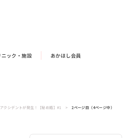
リニック・施設
あかほし会員
アクシデントが発生！【秘め婚】#1
2ページ目（4ページ中）