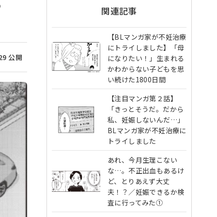
ろ
関連記事
【BLマンガ家が不妊治療
にトライしました】「母
/29 公開
になりたい！」生まれる
かわからない子どもを思
い続けた1800日間
【注目マンガ第２話】
「きっとそうだ。だから
私、妊娠しないんだ…」
BLマンガ家が不妊治療に
トライしました
あれ、今月生理こない
な…。不正出血もあるけ
ど、とりあえず大丈
夫！？／妊娠できるか検
査に行ってみた①