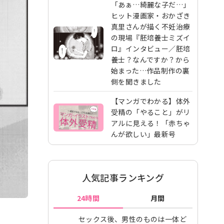
「あぁ…綺麗な子だ…」
ヒット漫画家・おかざき
真里さんが描く不妊治療
の現場『胚培養士ミズイ
ロ』インタビュー／胚培
養士？なんですか？から
始まった…作品制作の裏
側を聞きました
【マンガでわかる】体外
受精の「やること」がリ
アルに見える！「赤ちゃ
んが欲しい」最新号
人気記事ランキング
24時間
月間
セックス後、男性のものは一体ど