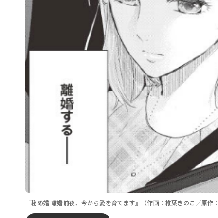
『秘め婚 離婚前夜、今から愛を育てます』（作画：椎葉きのこ／原作