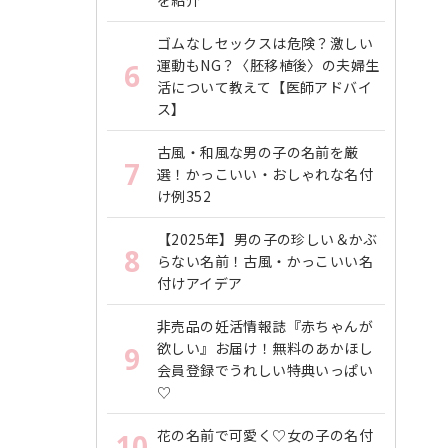
を紹介
ゴムなしセックスは危険？激しい
運動もNG？〈胚移植後〉の夫婦生
6
活について教えて【医師アドバイ
ス】
古風・和風な男の子の名前を厳
7
選！かっこいい・おしゃれな名付
け例352
【2025年】男の子の珍しい＆かぶ
8
らない名前！古風・かっこいい名
付けアイデア
非売品の妊活情報誌『赤ちゃんが
欲しい』お届け！無料のあかほし
9
会員登録でうれしい特典いっぱい
♡
花の名前で可愛く♡女の子の名付
10