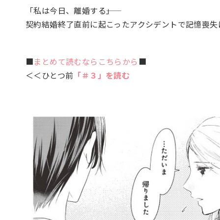
「私は今日、離婚する――」
契約結婚終了直前に起こったアクシデントで記憶喪失
■
まとめて読むならこちらから
■
＜＜ひとつ前
「＃３」を読む