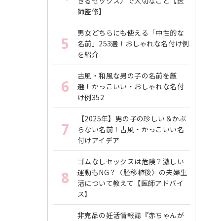
きるセックス〉で大切なこと【医
師監修】
男女どちらにも使える「中性的な
5
名前」253選！おしゃれな名付け例
を紹介
古風・和風な男の子の名前を厳
6
選！かっこいい・おしゃれな名付
け例352
【2025年】男の子の珍しい＆かぶ
7
らない名前！古風・かっこいい名
付けアイデア
ゴムなしセックスは危険？激しい
運動もNG？〈胚移植後〉の夫婦生
8
活について教えて【医師アドバイ
ス】
非売品の妊活情報誌『赤ちゃんが