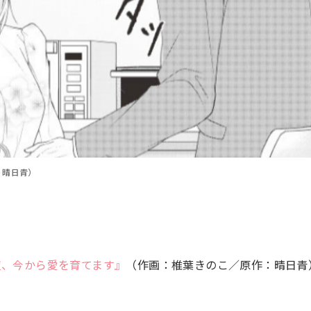
：晴日青）
夜、今から愛を育てます』
（作画：椎葉きのこ／原作：晴日青