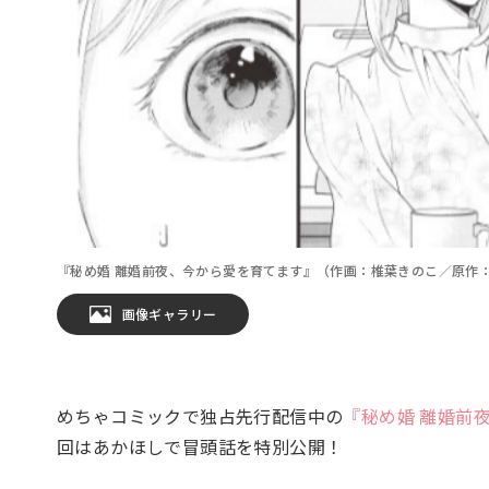
『秘め婚 離婚前夜、今から愛を育てます』（作画：椎葉きのこ／原作
画像ギャラリー
めちゃコミックで独占先行配信中の
『秘め婚 離婚前
回はあかほしで冒頭話を特別公開！