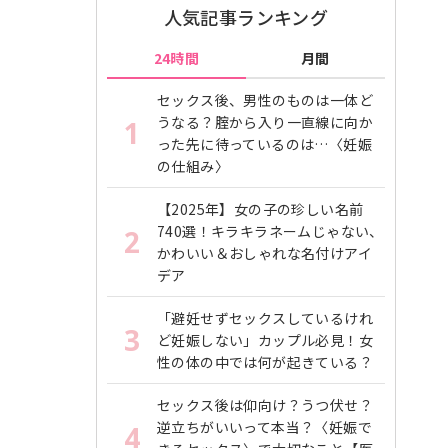
人気記事ランキング
24時間
月間
セックス後、男性のものは一体ど
うなる？腟から入り一直線に向か
1
った先に待っているのは…〈妊娠
の仕組み〉
【2025年】女の子の珍しい名前
740選！キラキラネームじゃない、
2
かわいい＆おしゃれな名付けアイ
デア
「避妊せずセックスしているけれ
3
ど妊娠しない」カップル必見！女
性の体の中では何が起きている？
セックス後は仰向け？うつ伏せ？
逆立ちがいいって本当？〈妊娠で
4