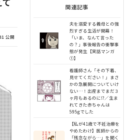
えて
関連記事
夫を溺愛する義母との強
烈すぎる生活が開幕！
/31 公開
「いま、なんて言った
の？」事後報告の衝撃事
態が発生【実話マンガ
①】
看護師さん「その下着、
見せてください！」まさ
かの急展開についていけ
ない…！出産までまだ３
ヶ月もあるのに⁉︎／生ま
れてきた赤ちゃんは
595gでした
【私が41歳で不妊治療を
やめたわけ】医師からの
「残念ながら…」を聞く