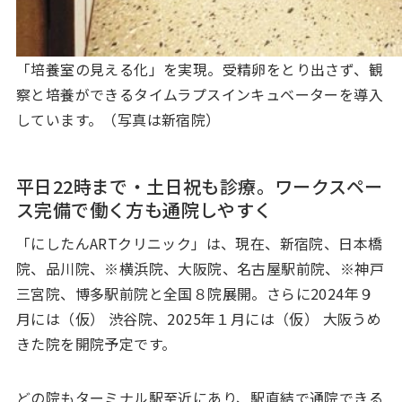
「培養室の見える化」を実現。受精卵をとり出さず、観
察と培養ができるタイムラプスインキュベーターを導入
しています。（写真は新宿院）
平日22時まで・土日祝も診療。ワークスペー
ス完備で働く方も通院しやすく
「にしたんARTクリニック」は、現在、新宿院、日本橋
院、品川院、※横浜院、大阪院、名古屋駅前院、※神戸
三宮院、博多駅前院と全国８院展開。さらに2024年９
月には（仮） 渋谷院、2025年１月には（仮） 大阪うめ
きた院を開院予定です。
どの院もターミナル駅至近にあり、駅直結で通院できる