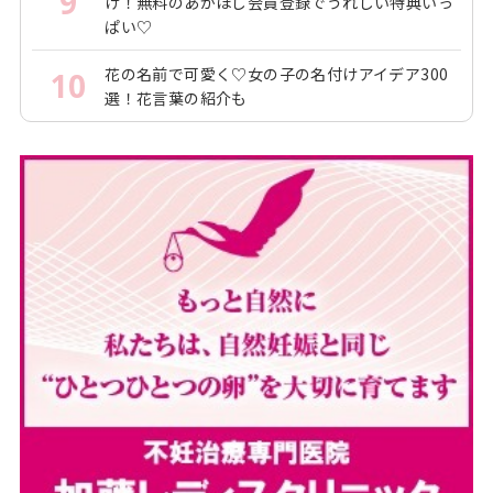
9
け！無料のあかほし会員登録でうれしい特典いっ
ぱい♡
花の名前で可愛く♡女の子の名付けアイデア300
10
選！花言葉の紹介も