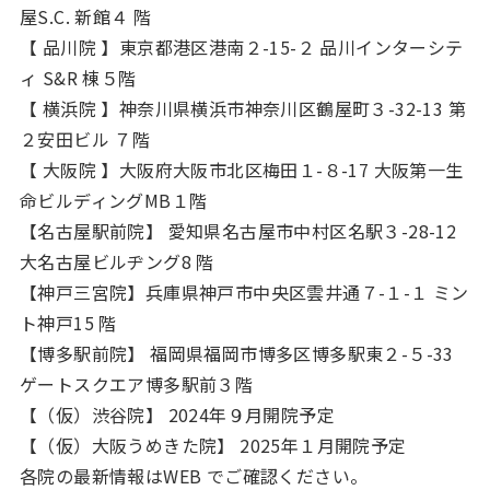
屋S.C. 新館４ 階
【 品川院 】東京都港区港南２-15-２ 品川インターシテ
ィ S&R 棟５階
【 横浜院 】神奈川県横浜市神奈川区鶴屋町３-32-13 第
２安田ビル ７階
【 大阪院 】大阪府大阪市北区梅田１-８-17 大阪第一生
命ビルディングMB１階
【名古屋駅前院】 愛知県名古屋市中村区名駅３-28-12
大名古屋ビルヂング8 階
【神戸三宮院】兵庫県神戸市中央区雲井通７-１-１ ミン
ト神戸15 階
【博多駅前院】 福岡県福岡市博多区博多駅東２-５-33
ゲートスクエア博多駅前３階
【（仮）渋谷院】 2024年９月開院予定
【（仮）大阪うめきた院】 2025年１月開院予定
各院の最新情報はWEB でご確認ください。