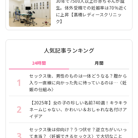
30年で7500人以上の赤ちゃんが誕
生。体外受精での妊娠率は70％近く
に上昇【髙橋レディースクリニッ
ク】
人気記事ランキング
24時間
月間
セックス後、男性のものは一体どうなる？腟から
1
入り一直線に向かった先に待っているのは…〈妊
娠の仕組み〉
【2025年】女の子の珍しい名前740選！キラキラ
2
ネームじゃない、かわいい＆おしゃれな名付けア
イデア
セックス後は仰向け？うつ伏せ？逆立ちがいいっ
3
て本当？〈妊娠できるセックス〉で大切なこと