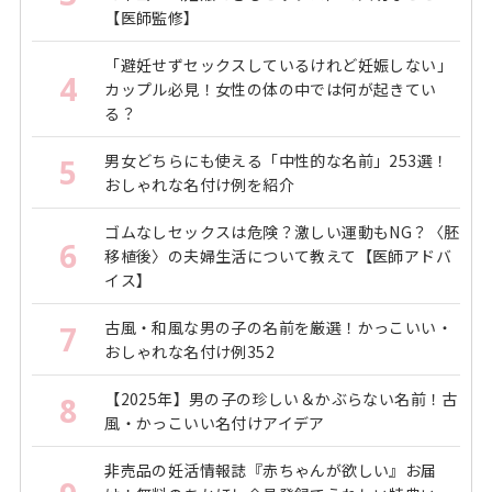
【医師監修】
「避妊せずセックスしているけれど妊娠しない」
4
カップル必見！女性の体の中では何が起きてい
る？
男女どちらにも使える「中性的な名前」253選！
5
おしゃれな名付け例を紹介
ゴムなしセックスは危険？激しい運動もNG？〈胚
6
移植後〉の夫婦生活について教えて【医師アドバ
イス】
古風・和風な男の子の名前を厳選！かっこいい・
7
おしゃれな名付け例352
【2025年】男の子の珍しい＆かぶらない名前！古
8
風・かっこいい名付けアイデア
非売品の妊活情報誌『赤ちゃんが欲しい』お届