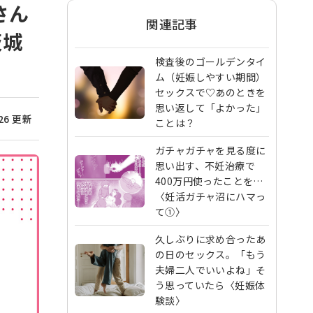
さん
関連記事
茨城
検査後のゴールデンタイ
ム（妊娠しやすい期間）
セックスで♡あのときを
思い返して「よかった」
/26 更新
ことは？
ガチャガチャを見る度に
思い出す、不妊治療で
400万円使ったことを…
〈妊活ガチャ沼にハマっ
て①〉
久しぶりに求め合ったあ
の日のセックス。「もう
夫婦二人でいいよね」そ
う思っていたら〈妊娠体
験談〉