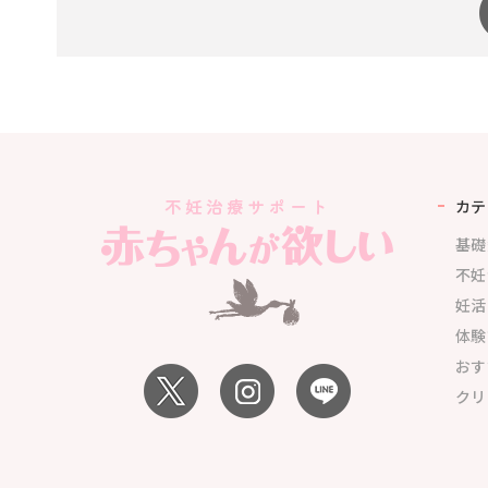
カテ
基礎
不妊
妊活
体験
おす
クリ