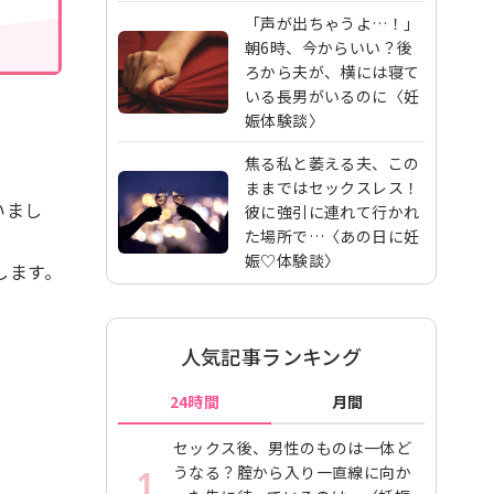
「声が出ちゃうよ…！」
朝6時、今からいい？後
ろから夫が、横には寝て
いる長男がいるのに〈妊
娠体験談〉
焦る私と萎える夫、この
ままではセックスレス！
いまし
彼に強引に連れて行かれ
た場所で…〈あの日に妊
娠♡体験談〉
します。
人気記事ランキング
24時間
月間
セックス後、男性のものは一体ど
うなる？腟から入り一直線に向か
1