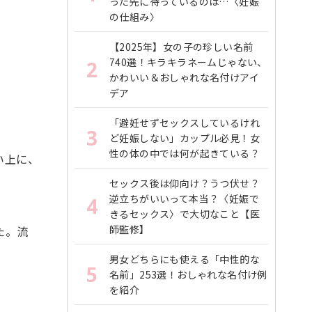
った先に待っているのは…〈妊娠
の仕組み〉
【2025年】女の子の珍しい名前
740選！キラキラネームじゃない、
2
かわいい＆おしゃれな名付けアイ
デア
「避妊せずセックスしているけれ
3
ど妊娠しない」カップル必見！女
性の体の中では何が起きている？
い上に、
セックス後は仰向け？うつ伏せ？
逆立ちがいいって本当？〈妊娠で
4
きるセックス〉で大切なこと【医
師監修】
た。流
男女どちらにも使える「中性的な
5
名前」253選！おしゃれな名付け例
を紹介