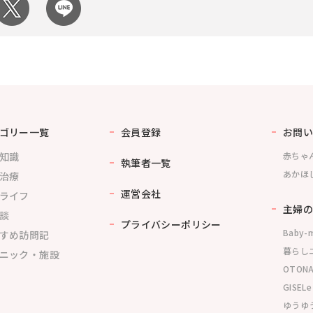
ゴリー一覧
会員登録
お問い
知識
赤ちゃ
執筆者一覧
あかほ
治療
運営会社
ライフ
主婦の
談
プライバシーポリシー
Baby-
すめ訪問記
暮らし
ニック・施設
OTONA
GISELe
ゆうゆう