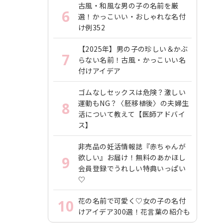
古風・和風な男の子の名前を厳
6
選！かっこいい・おしゃれな名付
け例352
【2025年】男の子の珍しい＆かぶ
7
らない名前！古風・かっこいい名
付けアイデア
ゴムなしセックスは危険？激しい
運動もNG？〈胚移植後〉の夫婦生
8
活について教えて【医師アドバイ
ス】
非売品の妊活情報誌『赤ちゃんが
欲しい』お届け！無料のあかほし
9
会員登録でうれしい特典いっぱい
♡
花の名前で可愛く♡女の子の名付
10
けアイデア300選！花言葉の紹介も