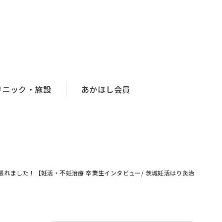
リニック・施設
あかほし会員
れました！【妊活・不妊治療 卒業生インタビュー/ 茨城妊活はり灸治