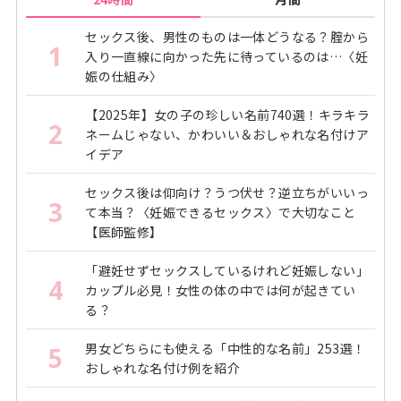
セックス後、男性のものは一体どうなる？腟から
1
入り一直線に向かった先に待っているのは…〈妊
娠の仕組み〉
【2025年】女の子の珍しい名前740選！キラキラ
2
ネームじゃない、かわいい＆おしゃれな名付けア
イデア
セックス後は仰向け？うつ伏せ？逆立ちがいいっ
3
て本当？〈妊娠できるセックス〉で大切なこと
【医師監修】
「避妊せずセックスしているけれど妊娠しない」
4
カップル必見！女性の体の中では何が起きてい
る？
男女どちらにも使える「中性的な名前」253選！
5
おしゃれな名付け例を紹介