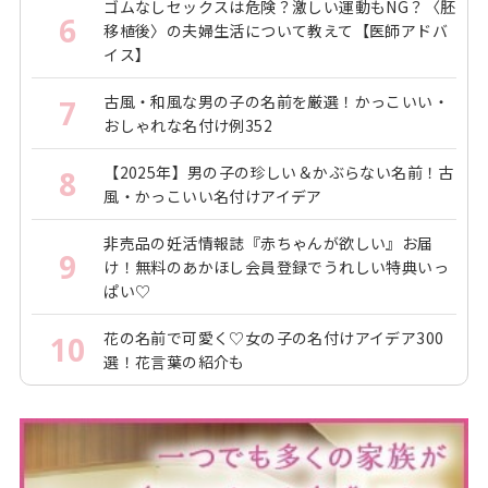
ゴムなしセックスは危険？激しい運動もNG？〈胚
6
移植後〉の夫婦生活について教えて【医師アドバ
イス】
古風・和風な男の子の名前を厳選！かっこいい・
7
おしゃれな名付け例352
【2025年】男の子の珍しい＆かぶらない名前！古
8
風・かっこいい名付けアイデア
非売品の妊活情報誌『赤ちゃんが欲しい』お届
9
け！無料のあかほし会員登録でうれしい特典いっ
ぱい♡
花の名前で可愛く♡女の子の名付けアイデア300
10
選！花言葉の紹介も