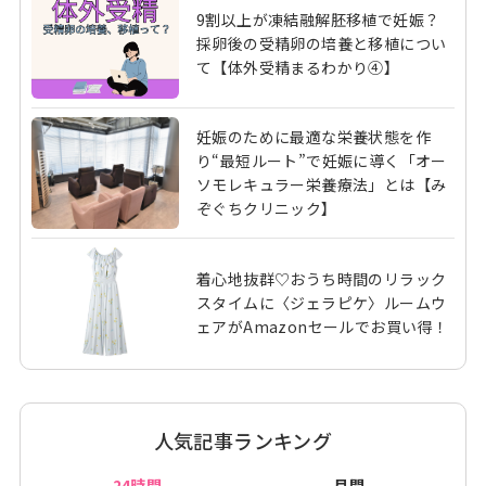
9割以上が凍結融解胚移植で妊娠？
採卵後の受精卵の培養と移植につい
て【体外受精まるわかり④】
妊娠のために最適な栄養状態を作
り“最短ルート”で妊娠に導く「オー
ソモレキュラー栄養療法」とは【み
ぞぐちクリニック】
着心地抜群♡おうち時間のリラック
スタイムに〈ジェラピケ〉ルームウ
ェアがAmazonセールでお買い得！
人気記事ランキング
24時間
月間