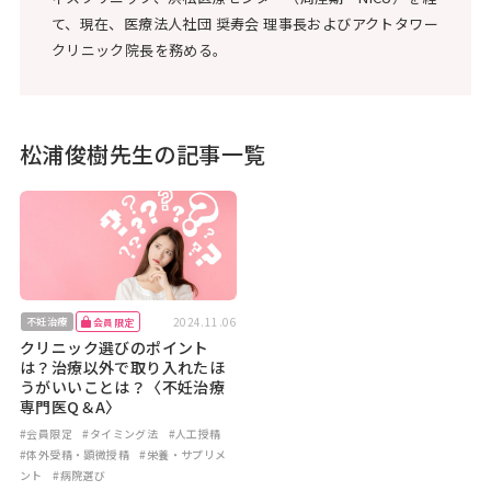
て、現在、医療法人社団 奨寿会 理事長およびアクトタワー
クリニック院長を務める。
松浦俊樹先生の記事一覧
2024.11.06
不妊治療
会員限定
クリニック選びのポイント
は？治療以外で取り入れたほ
うがいいことは？〈不妊治療
専門医Q＆A〉
#会員限定
#タイミング法
#人工授精
#体外受精・顕微授精
#栄養・サプリメ
ント
#病院選び