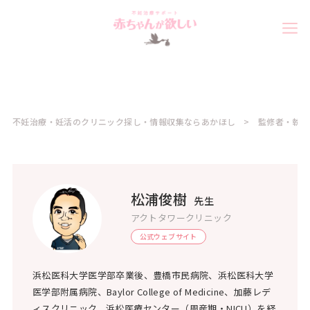
不妊治療・妊活のクリニック探し・情報収集ならあかほし
監修者・執筆
松浦俊樹
先生
アクトタワークリニック
公式ウェブサイト
浜松医科大学医学部卒業後、豊橋市民病院、浜松医科大学
医学部附属病院、Baylor College of Medicine、加藤レデ
ィスクリニック、浜松医療センター（周産期・NICU）を経