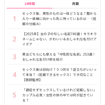
24時間
月間
セックス後、男性のものは一体どうなる？腟から
1
入り一直線に向かった先に待っているのは…〈妊
娠の仕組み〉
【2025年】女の子の珍しい名前740選！キラキラ
2
ネームじゃない、かわいい＆おしゃれな名付けア
イデア
男女どちらにも使える「中性的な名前」253選！
3
おしゃれな名付け例を紹介
セックス後は仰向け？うつ伏せ？逆立ちがいいっ
4
て本当？〈妊娠できるセックス〉で大切なこと
【医師監修】
「避妊せずセックスしているけれど妊娠しない」
5
カップル必見！女性の体の中では何が起きてい
る？