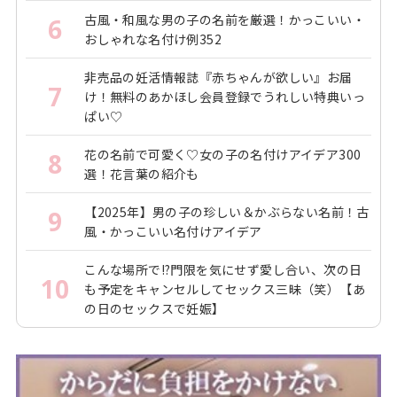
古風・和風な男の子の名前を厳選！かっこいい・
6
おしゃれな名付け例352
非売品の妊活情報誌『赤ちゃんが欲しい』お届
7
け！無料のあかほし会員登録でうれしい特典いっ
ぱい♡
花の名前で可愛く♡女の子の名付けアイデア300
8
選！花言葉の紹介も
【2025年】男の子の珍しい＆かぶらない名前！古
9
風・かっこいい名付けアイデア
こんな場所で!?門限を気にせず愛し合い、次の日
10
も予定をキャンセルしてセックス三昧（笑）【あ
の日のセックスで妊娠】