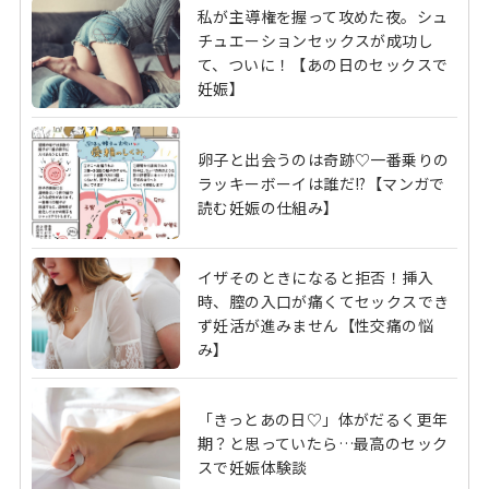
私が主導権を握って攻めた夜。シュ
チュエーションセックスが成功し
て、ついに！【あの日のセックスで
妊娠】
卵子と出会うのは奇跡♡一番乗りの
ラッキーボーイは誰だ!?【マンガで
読む妊娠の仕組み】
イザそのときになると拒否！挿入
時、膣の入口が痛くてセックスでき
ず妊活が進みません【性交痛の悩
み】
「きっとあの日♡」体がだるく更年
期？と思っていたら…最高のセック
スで妊娠体験談