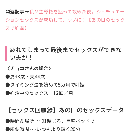
関連記事
→
私が主導権を握って攻めた夜。シュチュエー
ションセックスが成功して、ついに！【あの日のセック
スで妊娠】
疲れてしまって最後までセックスができな
い夫が！
〈チョコさんの場合〉
●妻33歳・夫44歳
●タイミング法を始めて5
カ月で妊娠
●妊活中のセックス：12回／月
【セックス回顧録】あの日のセックスデータ
●時間＆場所･･･21時ごろ、自宅ベッドで
●所要時間･･･いつもより短く20分