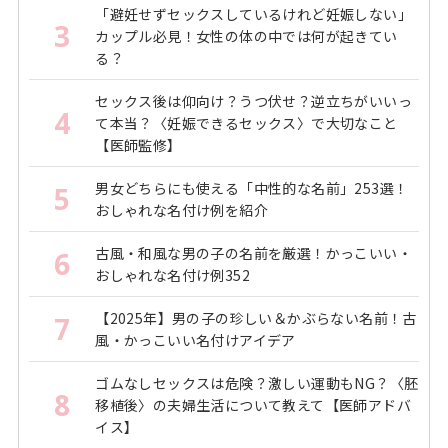
「避妊せずセックスしているけれど妊娠しない」
3
カップル必見！女性の体の中では何が起きてい
る？
セックス後は仰向け？うつ伏せ？逆立ちがいいっ
4
て本当？〈妊娠できるセックス〉で大切なこと
【医師監修】
男女どちらにも使える「中性的な名前」253選！
5
おしゃれな名付け例を紹介
古風・和風な男の子の名前を厳選！かっこいい・
6
おしゃれな名付け例352
【2025年】男の子の珍しい＆かぶらない名前！古
7
風・かっこいい名付けアイデア
ゴムなしセックスは危険？激しい運動もNG？〈胚
8
移植後〉の夫婦生活について教えて【医師アドバ
イス】