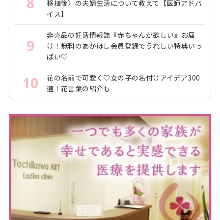
8
移植後〉の夫婦生活について教えて【医師アドバ
イス】
非売品の妊活情報誌『赤ちゃんが欲しい』お届
9
け！無料のあかほし会員登録でうれしい特典いっ
ぱい♡
花の名前で可愛く♡女の子の名付けアイデア300
10
選！花言葉の紹介も