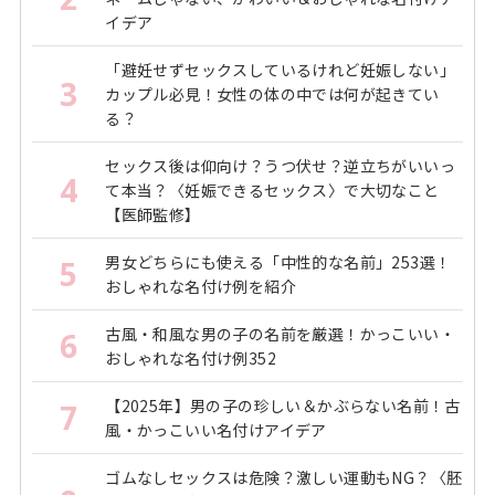
イデア
「避妊せずセックスしているけれど妊娠しない」
3
カップル必見！女性の体の中では何が起きてい
る？
セックス後は仰向け？うつ伏せ？逆立ちがいいっ
4
て本当？〈妊娠できるセックス〉で大切なこと
【医師監修】
男女どちらにも使える「中性的な名前」253選！
5
おしゃれな名付け例を紹介
古風・和風な男の子の名前を厳選！かっこいい・
6
おしゃれな名付け例352
【2025年】男の子の珍しい＆かぶらない名前！古
7
風・かっこいい名付けアイデア
ゴムなしセックスは危険？激しい運動もNG？〈胚