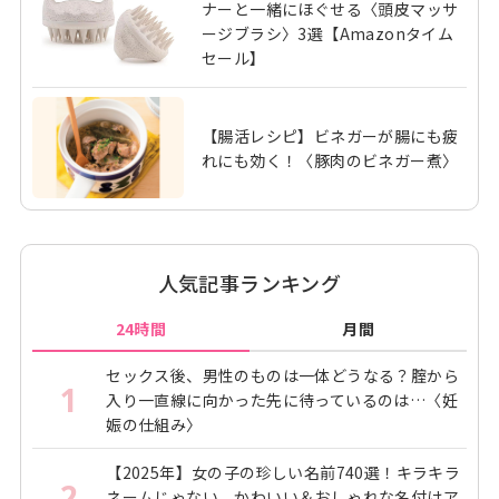
ナーと一緒にほぐせる〈頭皮マッサ
ージブラシ〉3選【Amazonタイム
セール】
【腸活レシピ】ビネガーが腸にも疲
れにも効く！〈豚肉のビネガー煮〉
人気記事ランキング
24時間
月間
セックス後、男性のものは一体どうなる？腟から
1
入り一直線に向かった先に待っているのは…〈妊
娠の仕組み〉
【2025年】女の子の珍しい名前740選！キラキラ
2
ネームじゃない、かわいい＆おしゃれな名付けア