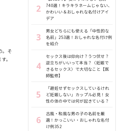
740選！キラキラネームじゃない、
2
かわいい＆おしゃれな名付けアイ
デア
。
男女どちらにも使える「中性的な
3
名前」253選！おしゃれな名付け例
を紹介
の。そ
セックス後は仰向け？うつ伏せ？
ます。
逆立ちがいいって本当？〈妊娠で
4
きるセックス〉で大切なこと【医
師監修】
「避妊せずセックスしているけれ
5
ど妊娠しない」カップル必見！女
性の体の中では何が起きている？
古風・和風な男の子の名前を厳
6
選！かっこいい・おしゃれな名付
け例352