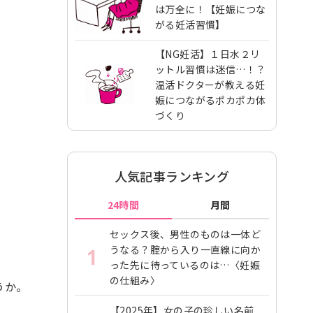
は万全に！【妊娠につな
がる妊活習慣】
【NG妊活】１日水２リ
ットル習慣は迷信…！？
温活ドクターが教える妊
娠につながるポカポカ体
づくり
人気記事ランキング
24時間
月間
セックス後、男性のものは一体ど
うなる？腟から入り一直線に向か
1
った先に待っているのは…〈妊娠
の仕組み〉
うか。
【2025年】女の子の珍しい名前