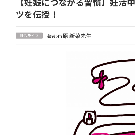
【妊娠につながる習慣】妊活
ツを伝授！
石原 新菜先生
妊活ライフ
著者: