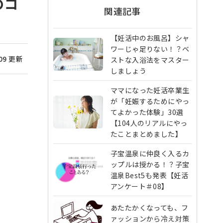
のコ
関連記事
【妊活中のお風呂】シャ
ワーじゃ足りない！？ベ
/09 更新
ストな入浴法をマスター
しましょう
ママになった妊活卒業生
が「妊娠するためにやっ
てよかった体験」30選
【104人のリアルにやっ
たことまとめました】
子宝温泉に仲良く入るカ
ップルは授かる！？子宝
温泉Best5も発表【妊活
アンケート＃08】
あたたかくなっても、フ
ァッションから冷え対策