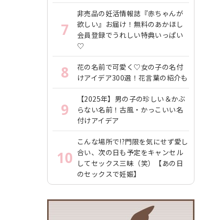
非売品の妊活情報誌『赤ちゃんが
欲しい』お届け！無料のあかほし
7
会員登録でうれしい特典いっぱい
♡
花の名前で可愛く♡女の子の名付
8
けアイデア300選！花言葉の紹介も
【2025年】男の子の珍しい＆かぶ
9
らない名前！古風・かっこいい名
付けアイデア
こんな場所で!?門限を気にせず愛し
合い、次の日も予定をキャンセル
10
してセックス三昧（笑）【あの日
のセックスで妊娠】