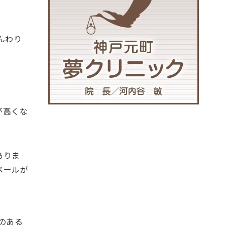
゙んわり
゙高くな
ありま
ールが
分のある