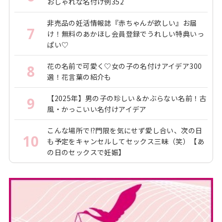
おしゃれな名付け例352
非売品の妊活情報誌『赤ちゃんが欲しい』お届
7
け！無料のあかほし会員登録でうれしい特典いっ
ぱい♡
花の名前で可愛く♡女の子の名付けアイデア300
8
選！花言葉の紹介も
【2025年】男の子の珍しい＆かぶらない名前！古
9
風・かっこいい名付けアイデア
こんな場所で!?門限を気にせず愛し合い、次の日
10
も予定をキャンセルしてセックス三昧（笑）【あ
の日のセックスで妊娠】