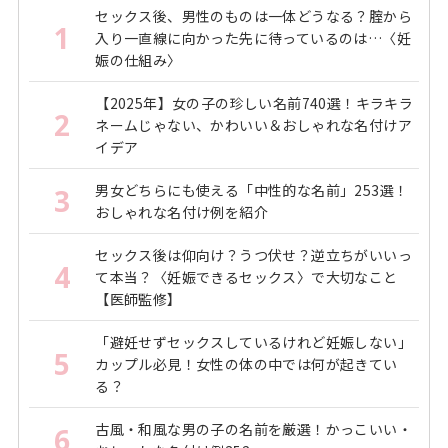
セックス後、男性のものは一体どうなる？腟から
1
入り一直線に向かった先に待っているのは…〈妊
娠の仕組み〉
【2025年】女の子の珍しい名前740選！キラキラ
2
ネームじゃない、かわいい＆おしゃれな名付けア
イデア
男女どちらにも使える「中性的な名前」253選！
3
おしゃれな名付け例を紹介
セックス後は仰向け？うつ伏せ？逆立ちがいいっ
4
て本当？〈妊娠できるセックス〉で大切なこと
【医師監修】
「避妊せずセックスしているけれど妊娠しない」
5
カップル必見！女性の体の中では何が起きてい
る？
古風・和風な男の子の名前を厳選！かっこいい・
6