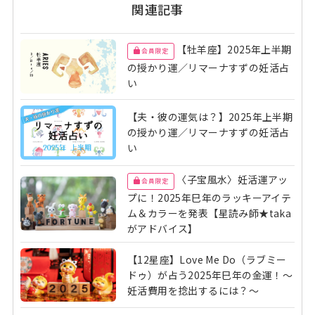
関連記事
【牡羊座】2025年上半期
会員限定
の授かり運／リマーナすずの妊活占
い
【夫・彼の運気は？】2025年上半期
の授かり運／リマーナすずの妊活占
い
〈子宝風水〉妊活運アッ
会員限定
プに！2025年巳年のラッキーアイテ
ム＆カラーを発表【星読み師★taka
がアドバイス】
【12星座】Love Me Do（ラブミー
ドゥ）が占う2025年巳年の金運！～
妊活費用を捻出するには？～