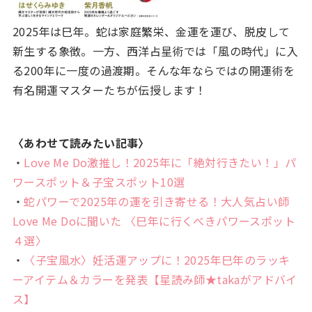
2025年は巳年。蛇は家庭繁栄、金運を運び、脱皮して
新生する象徴。一方、西洋占星術では「風の時代」に入
る200年に一度の過渡期。そんな年ならではの開運術を
有名開運マスターたちが伝授します！
〈あわせて読みたい記事〉
・
Love Me Do激推し！2025年に「絶対行きたい！」パ
ワースポット＆子宝スポット10選
・
蛇パワーで2025年の運を引き寄せる！大人気占い師
Love Me Doに聞いた 〈巳年に行くべきパワースポット
４選〉
・
〈子宝風水〉妊活運アップに！2025年巳年のラッキ
ーアイテム＆カラーを発表【星読み師★takaがアドバイ
ス】