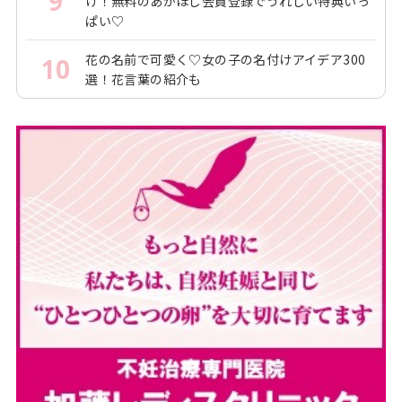
9
け！無料のあかほし会員登録でうれしい特典いっ
ぱい♡
花の名前で可愛く♡女の子の名付けアイデア300
10
選！花言葉の紹介も