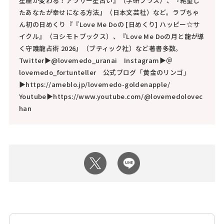
星座が変わる！アラサー星占い』（学研プラス）、『絶望し
たあなたが幸せになる方法』（日本文芸社）など。ラブちゃ
ん初の日めくり『『Love Me Doの [日めくり] ハッピー☆サ
イクル』（ヨシモトブックス）、『Love Me Doの月と龍が導
く守護龍占術 2026』（ブティック社）など著書多数。
Twitter▶@lovemedo_uranai Instagram▶＠
lovemedo_fortunteller 公式ブログ「黄金のリンゴ」
▶https://ameblo.jp/lovemedo-goldenapple/
Youtube▶https://www.youtube.com/@lovemedolovec
han