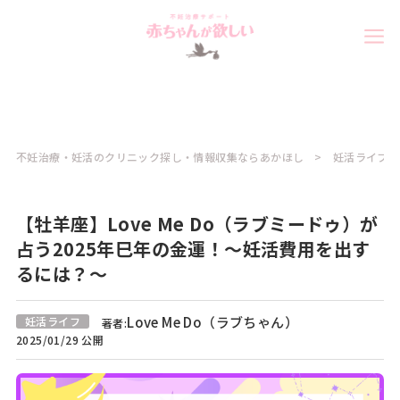
不妊治療・妊活のクリニック探し・情報収集ならあかほし
妊活ライフコ
【牡羊座】Love Me Do（ラブミードゥ）が
占う2025年巳年の金運！～妊活費用を出す
るには？～
Love Me Do（ラブちゃん）
妊活ライフ
著者:
2025/01/29 公開