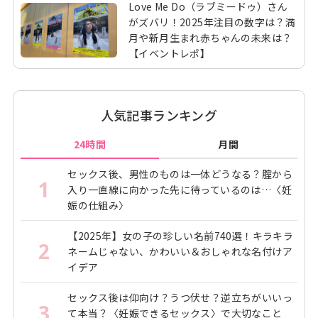
Love Me Do（ラブミードゥ）さん
がズバリ！2025年注目の数字は？満
月や新月生まれ赤ちゃんの未来は？
【イベントレポ】
人気記事ランキング
24時間
月間
セックス後、男性のものは一体どうなる？腟から
1
入り一直線に向かった先に待っているのは…〈妊
娠の仕組み〉
【2025年】女の子の珍しい名前740選！キラキラ
2
ネームじゃない、かわいい＆おしゃれな名付けア
イデア
セックス後は仰向け？うつ伏せ？逆立ちがいいっ
3
て本当？〈妊娠できるセックス〉で大切なこと