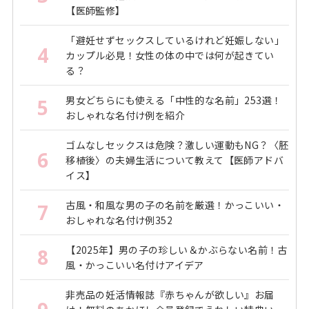
【医師監修】
「避妊せずセックスしているけれど妊娠しない」
4
カップル必見！女性の体の中では何が起きてい
る？
男女どちらにも使える「中性的な名前」253選！
5
おしゃれな名付け例を紹介
ゴムなしセックスは危険？激しい運動もNG？〈胚
6
移植後〉の夫婦生活について教えて【医師アドバ
イス】
古風・和風な男の子の名前を厳選！かっこいい・
7
おしゃれな名付け例352
【2025年】男の子の珍しい＆かぶらない名前！古
8
風・かっこいい名付けアイデア
非売品の妊活情報誌『赤ちゃんが欲しい』お届