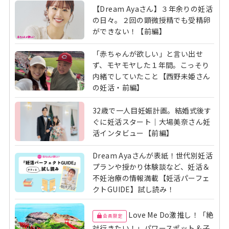
【Dream Ayaさん】３年余りの妊活
の日々。２回の顕微授精でも受精卵
ができない！【前編】
「赤ちゃんが欲しい」と言い出せ
ず、モヤモヤした１年間。こっそり
内緒でしていたこと【西野未姫さん
の妊活・前編】
32歳で一人目妊娠計画。結婚式後す
ぐに妊活スタート｜大場美奈さん妊
活インタビュー【前編】
Dream Ayaさんが表紙！世代別妊活
プランや授かり体験談など、妊活＆
不妊治療の情報満載【妊活パーフェ
クトGUIDE】試し読み！
Love Me Do激推し！「絶
会員限定
対行きたい！」パワースポット＆子