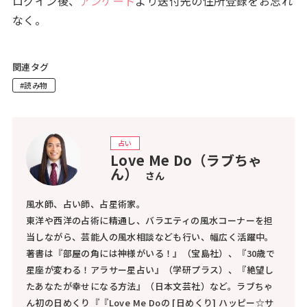
ログイン後、
アンケート
より送付先の住所登録をお忘れ
なく。
関連タグ
#読み物
占い
Love Me Do（ラブちゃ
ん）
さん
風水師、占い師、占星術家。
東洋や西洋の占術に精通し、バラエティの風水コーナーを担
当しながら、芸能人の風水相談なども行い、幅広く活躍中。
著書は『部屋の角には神様がいる！』（宝島社）、『30歳で
星座が変わる！アラサー星占い』（学研プラス）、『絶望し
たあなたが幸せになる方法』（日本文芸社）など。ラブちゃ
ん初の日めくり『『Love Me Doの [日めくり] ハッピー☆サ