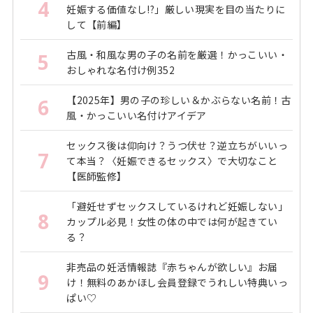
4
妊娠する価値なし!?」厳しい現実を目の当たりに
して【前編】
古風・和風な男の子の名前を厳選！かっこいい・
5
おしゃれな名付け例352
【2025年】男の子の珍しい＆かぶらない名前！古
6
風・かっこいい名付けアイデア
セックス後は仰向け？うつ伏せ？逆立ちがいいっ
7
て本当？〈妊娠できるセックス〉で大切なこと
【医師監修】
「避妊せずセックスしているけれど妊娠しない」
8
カップル必見！女性の体の中では何が起きてい
る？
非売品の妊活情報誌『赤ちゃんが欲しい』お届
9
け！無料のあかほし会員登録でうれしい特典いっ
ぱい♡