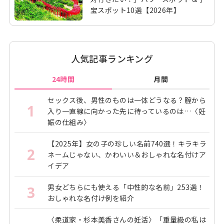
宝スポット10選【2026年】
人気記事ランキング
24時間
月間
セックス後、男性のものは一体どうなる？腟から
1
入り一直線に向かった先に待っているのは…〈妊
娠の仕組み〉
【2025年】女の子の珍しい名前740選！キラキラ
2
ネームじゃない、かわいい＆おしゃれな名付けア
イデア
男女どちらにも使える「中性的な名前」253選！
3
おしゃれな名付け例を紹介
〈柔道家・杉本美香さんの妊活〉「重量級の私は