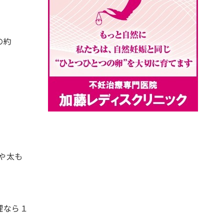
の約
りや太も
無理なら１