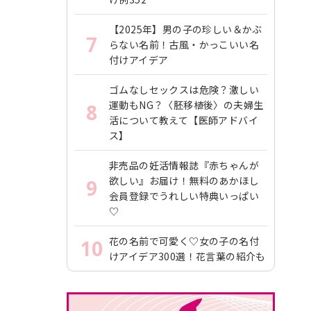
【2025年】男の子の珍しい＆かぶ
7
らない名前！古風・かっこいい名
付けアイデア
ゴムなしセックスは危険？激しい
運動もNG？〈胚移植後〉の夫婦生
8
活について教えて【医師アドバイ
ス】
非売品の妊活情報誌『赤ちゃんが
欲しい』お届け！無料のあかほし
9
会員登録でうれしい特典いっぱい
♡
花の名前で可愛く♡女の子の名付
10
けアイデア300選！花言葉の紹介も