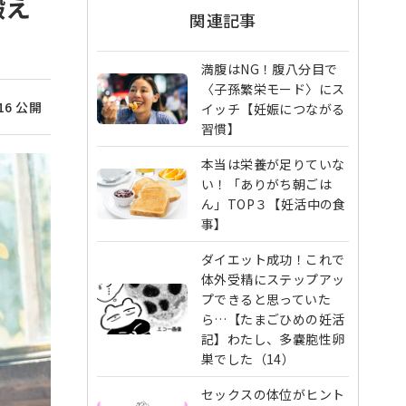
鍛え
関連記事
満腹はNG！腹八分目で
〈子孫繁栄モード〉にス
/16 公開
イッチ【妊娠につながる
習慣】
本当は栄養が足りていな
い！「ありがち朝ごは
ん」TOP３【妊活中の食
事】
ダイエット成功！これで
体外受精にステップアッ
プできると思っていた
ら…【たまごひめの妊活
記】わたし、多嚢胞性卵
巣でした（14）
セックスの体位がヒント