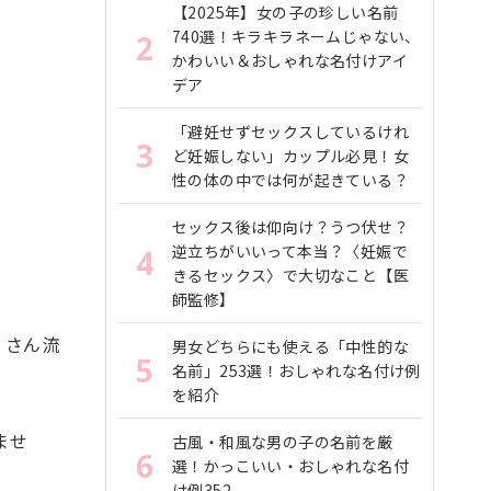
【2025年】女の子の珍しい名前
740選！キラキラネームじゃない、
2
かわいい＆おしゃれな名付けアイ
デア
「避妊せずセックスしているけれ
3
ど妊娠しない」カップル必見！女
性の体の中では何が起きている？
セックス後は仰向け？うつ伏せ？
逆立ちがいいって本当？〈妊娠で
4
きるセックス〉で大切なこと【医
師監修】
くさん流
男女どちらにも使える「中性的な
5
名前」253選！おしゃれな名付け例
を紹介
ませ
古風・和風な男の子の名前を厳
6
選！かっこいい・おしゃれな名付
け例352