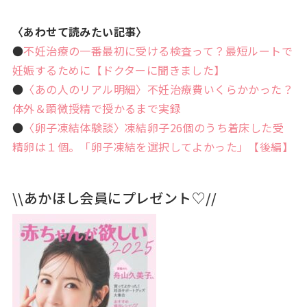
〈あわせて読みたい記事〉
●
不妊治療の一番最初に受ける検査って？最短ルートで
妊娠するために【ドクターに聞きました】
●
〈あの人のリアル明細〉不妊治療費いくらかかった？
体外＆顕微授精で授かるまで実録
●
〈卵子凍結体験談〉凍結卵子26個のうち着床した受
精卵は１個。「卵子凍結を選択してよかった」【後編】
\\あかほし会員にプレゼント♡//