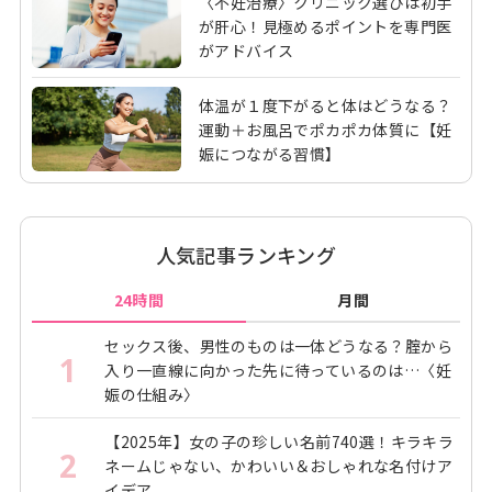
〈不妊治療〉クリニック選びは初手
が肝心！見極めるポイントを専門医
がアドバイス
体温が１度下がると体はどうなる？
運動＋お風呂でポカポカ体質に【妊
娠につながる習慣】
人気記事ランキング
24時間
月間
セックス後、男性のものは一体どうなる？腟から
1
入り一直線に向かった先に待っているのは…〈妊
娠の仕組み〉
【2025年】女の子の珍しい名前740選！キラキラ
2
ネームじゃない、かわいい＆おしゃれな名付けア
イデア