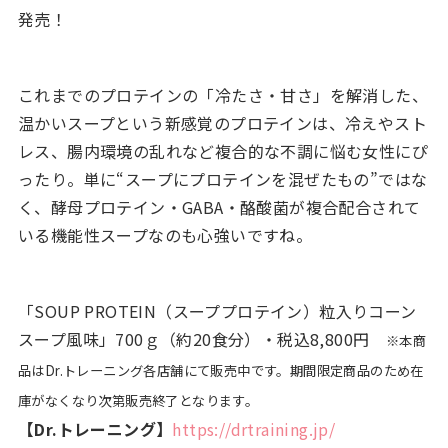
発売！
これまでのプロテインの「冷たさ・甘さ」を解消した、
温かいスープという新感覚のプロテインは、冷えやスト
レス、腸内環境の乱れなど複合的な不調に悩む女性にぴ
ったり。単に“スープにプロテインを混ぜたもの”ではな
く、酵母プロテイン・GABA・酪酸菌が複合配合されて
いる機能性スープなのも心強いですね。
「SOUP PROTEIN（スーププロテイン）粒入りコーン
スープ風味」700ｇ（約20食分）・税込8,800円
※本商
品はDr.トレーニング各店舗にて販売中です。期間限定商品のため在
庫がなくなり次第販売終了となります。
【Dr.トレーニング】
https://drtraining.jp/