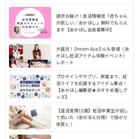
順次お届け！妊活情報誌『赤ちゃん
が欲しい／あかほし』無料でもらえ
ます【あかほし会員募集中】
大盛況！Dream Ayaさんも登壇〈あ
かほし妊活アイテム体験イベント〉
レポート
プロテインやサプリ、家電まで、妊
活ライフを応援するアイテム集合！
【あかほし編集部★おすすめ推しグ
ッズ】
【温活習慣12選】妊活卒業生が試し
て効いた〈冬の冷え対策〉で授かり
体質に！