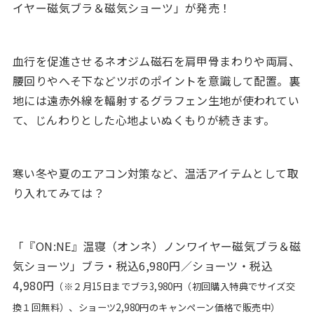
イヤー磁気ブラ＆磁気ショーツ」が発売！
血行を促進させるネオジム磁石を肩甲骨まわりや両肩、
腰回りやへそ下などツボのポイントを意識して配置。裏
地には遠赤外線を輻射するグラフェン生地が使われてい
て、じんわりとした心地よいぬくもりが続きます。
寒い冬や夏のエアコン対策など、温活アイテムとして取
り入れてみては？
「『ON:NE』温寝（オンネ）ノンワイヤー磁気ブラ＆磁
気ショーツ」ブラ・税込6,980円／ショーツ・税込
4,980円
（※２月15日までブラ3,980円（初回購入特典でサイズ交
換１回無料）、ショーツ2,980円のキャンペーン価格で販売中）