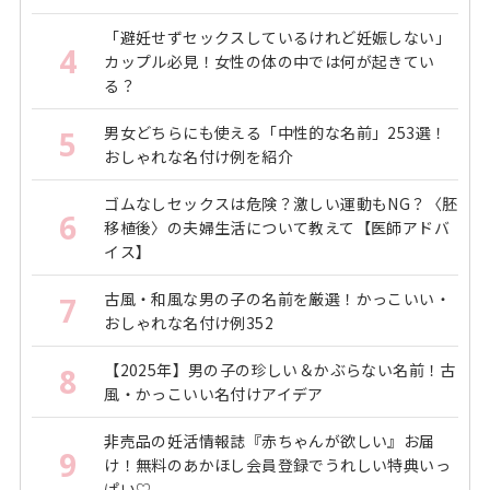
「避妊せずセックスしているけれど妊娠しない」
4
カップル必見！女性の体の中では何が起きてい
る？
男女どちらにも使える「中性的な名前」253選！
5
おしゃれな名付け例を紹介
ゴムなしセックスは危険？激しい運動もNG？〈胚
6
移植後〉の夫婦生活について教えて【医師アドバ
イス】
古風・和風な男の子の名前を厳選！かっこいい・
7
おしゃれな名付け例352
【2025年】男の子の珍しい＆かぶらない名前！古
8
風・かっこいい名付けアイデア
非売品の妊活情報誌『赤ちゃんが欲しい』お届
9
け！無料のあかほし会員登録でうれしい特典いっ
ぱい♡