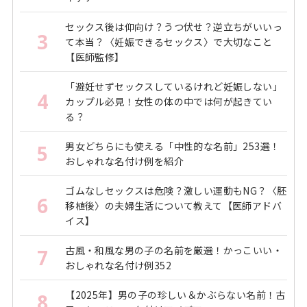
セックス後は仰向け？うつ伏せ？逆立ちがいいっ
3
て本当？〈妊娠できるセックス〉で大切なこと
【医師監修】
「避妊せずセックスしているけれど妊娠しない」
4
カップル必見！女性の体の中では何が起きてい
る？
男女どちらにも使える「中性的な名前」253選！
5
おしゃれな名付け例を紹介
ゴムなしセックスは危険？激しい運動もNG？〈胚
6
移植後〉の夫婦生活について教えて【医師アドバ
イス】
古風・和風な男の子の名前を厳選！かっこいい・
7
おしゃれな名付け例352
【2025年】男の子の珍しい＆かぶらない名前！古
8