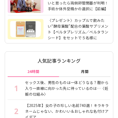
いと思ったら両側卵管閉塞が判明！
手術か体外受精かの選択に【前編】
〈プレゼント〉カップルで飲みた
い“酵⺟葉酸”配合の葉酸サプリメン
ト【ベルタプレリズム／ベルタラン
シード】をセットで５名様に
人気記事ランキング
24時間
月間
セックス後、男性のものは一体どうなる？腟から
1
入り一直線に向かった先に待っているのは…〈妊
娠の仕組み〉
【2025年】女の子の珍しい名前740選！キラキラ
2
ネームじゃない、かわいい＆おしゃれな名付けア
イデア