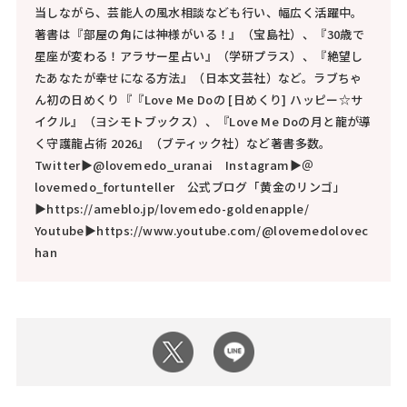
当しながら、芸能人の風水相談なども行い、幅広く活躍中。
著書は『部屋の角には神様がいる！』（宝島社）、『30歳で
星座が変わる！アラサー星占い』（学研プラス）、『絶望し
たあなたが幸せになる方法』（日本文芸社）など。ラブちゃ
ん初の日めくり『『Love Me Doの [日めくり] ハッピー☆サ
イクル』（ヨシモトブックス）、『Love Me Doの月と龍が導
く守護龍占術 2026』（ブティック社）など著書多数。
Twitter▶@lovemedo_uranai Instagram▶＠
lovemedo_fortunteller 公式ブログ「黄金のリンゴ」
▶https://ameblo.jp/lovemedo-goldenapple/
Youtube▶https://www.youtube.com/@lovemedolovec
han