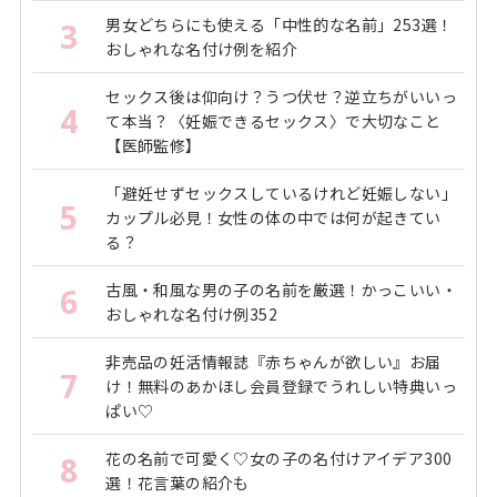
男女どちらにも使える「中性的な名前」253選！
3
おしゃれな名付け例を紹介
セックス後は仰向け？うつ伏せ？逆立ちがいいっ
4
て本当？〈妊娠できるセックス〉で大切なこと
【医師監修】
「避妊せずセックスしているけれど妊娠しない」
5
カップル必見！女性の体の中では何が起きてい
る？
古風・和風な男の子の名前を厳選！かっこいい・
6
おしゃれな名付け例352
非売品の妊活情報誌『赤ちゃんが欲しい』お届
7
け！無料のあかほし会員登録でうれしい特典いっ
ぱい♡
花の名前で可愛く♡女の子の名付けアイデア300
8
選！花言葉の紹介も