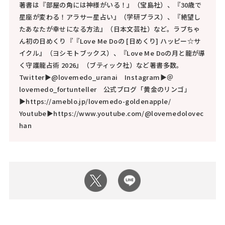
著書は『部屋の角には神様がいる！』（宝島社）、『30歳で
星座が変わる！アラサー星占い』（学研プラス）、『絶望し
たあなたが幸せになる方法』（日本文芸社）など。ラブちゃ
ん初の日めくり『『Love Me Doの [日めくり] ハッピー☆サ
イクル』（ヨシモトブックス）、『Love Me Doの月と龍が導
く守護龍占術 2026』（ブティック社）など著書多数。
Twitter▶@lovemedo_uranai Instagram▶＠
lovemedo_fortunteller 公式ブログ「黄金のリンゴ」
▶https://ameblo.jp/lovemedo-goldenapple/
Youtube▶https://www.youtube.com/@lovemedolovec
han