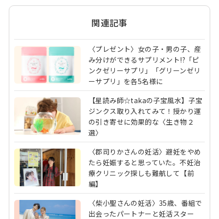
関連記事
〈プレゼント〉女の子・男の子、産
み分けができるサプリメント!?「ピ
ンクゼリーサプリ」「グリーンゼリ
ーサプリ」を各5名様に
【星読み師☆takaの子宝風水】子宝
ジンクス取り入れてみて！授かり運
の引き寄せに効果的な〈生き物２
選〉
〈郡司りかさんの妊活〉避妊をやめ
たら妊娠すると思っていた。不妊治
療クリニック探しも難航して【前
編】
〈柴小聖さんの妊活〉35歳、番組で
出会ったパートナーと妊活スター