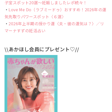
子宝スポット20選〜妊娠しましたレポ続々！
・
Love Me Do（ラブミードゥ）おすすめ！2026年の運
気先取りパワースポット〈６選〉
・
2026年上半期の授かり運〈夫・彼の運気は？〉／リ
マーナすずの妊活占い
\\あかほし会員にプレゼント♡//