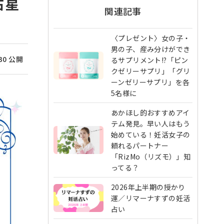
占星
関連記事
〈プレゼント〉女の子・
男の子、産み分けができ
/30 公開
るサプリメント!?「ピン
クゼリーサプリ」「グリ
ーンゼリーサプリ」を各
5名様に
あかほし的おすすめアイ
テム発見。早い人はもう
始めている！妊活女子の
頼れるパートナー
「RizMo（リズモ）」知
ってる？
2026年上半期の授かり
運／リマーナすずの妊活
占い