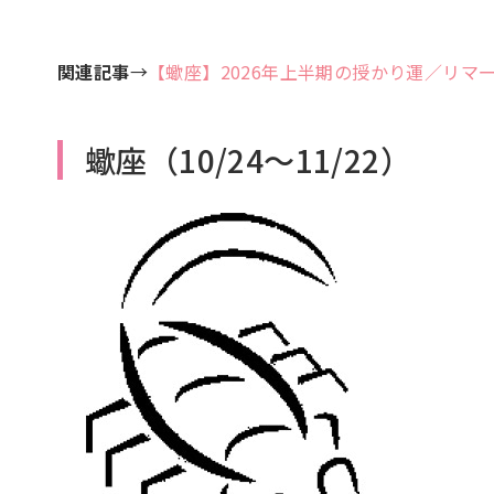
関連記事
→
【蠍座】2026年上半期の授かり運／リマ
蠍座（10/24～11/22）