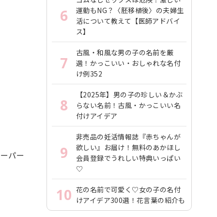
運動もNG？〈胚移植後〉の夫婦生
6
活について教えて【医師アドバイ
ス】
古風・和風な男の子の名前を厳
7
選！かっこいい・おしゃれな名付
け例352
【2025年】男の子の珍しい＆かぶ
8
らない名前！古風・かっこいい名
付けアイデア
非売品の妊活情報誌『赤ちゃんが
欲しい』お届け！無料のあかほし
9
キーパー
会員登録でうれしい特典いっぱい
♡
花の名前で可愛く♡女の子の名付
10
けアイデア300選！花言葉の紹介も