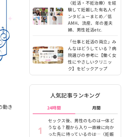
〈妊活・不妊治療〉を経
験して妊娠した有名人イ
ンタビューまとめ／低
AMH、流産、年の差夫
婦、男性妊活etc.
「仕事と妊活の両立」み
んなはどうしている？病
院選びの参考に【働く女
性にやさしいクリニッ
ク】をピックアップ
人気記事ランキング
の動き
24時間
月間
セックス後、男性のものは一体ど
うなる？腟から入り一直線に向か
1
った先に待っているのは…〈妊娠