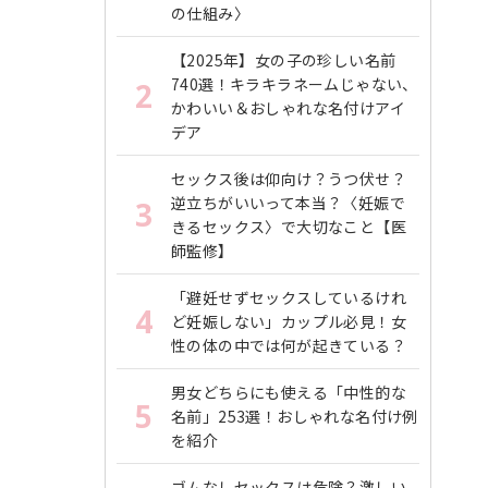
の仕組み〉
【2025年】女の子の珍しい名前
740選！キラキラネームじゃない、
2
かわいい＆おしゃれな名付けアイ
デア
セックス後は仰向け？うつ伏せ？
逆立ちがいいって本当？〈妊娠で
3
きるセックス〉で大切なこと【医
師監修】
「避妊せずセックスしているけれ
4
ど妊娠しない」カップル必見！女
性の体の中では何が起きている？
男女どちらにも使える「中性的な
5
名前」253選！おしゃれな名付け例
を紹介
ゴムなしセックスは危険？激しい