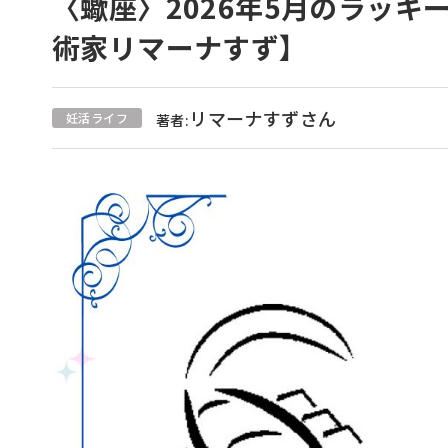
〈蠍座〉2026年5月のラッ
術家リマーナすず】
リマーナすずさん
妊活ライフ
著者: