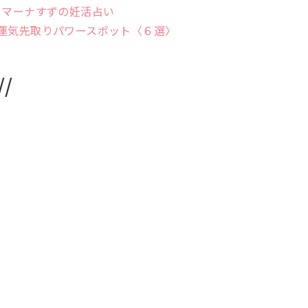
リマーナすずの妊活占い
6年の運気先取りパワースポット〈６選〉
/