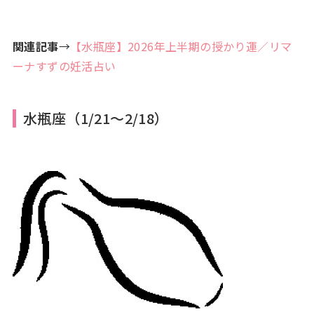
関連記事
→
【水瓶座】2026年上半期の授かり運／リマ
ーナすずの妊活占い
水瓶座（1/21～2/18）