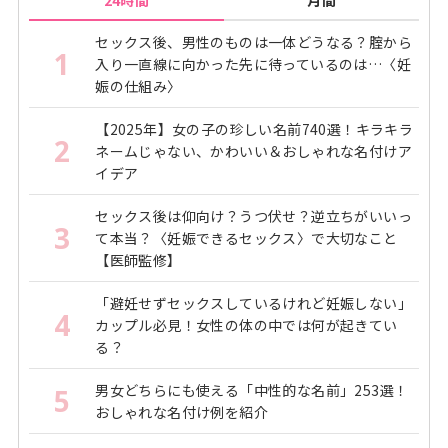
24時間
月間
セックス後、男性のものは一体どうなる？腟から
1
入り一直線に向かった先に待っているのは…〈妊
娠の仕組み〉
【2025年】女の子の珍しい名前740選！キラキラ
2
ネームじゃない、かわいい＆おしゃれな名付けア
イデア
セックス後は仰向け？うつ伏せ？逆立ちがいいっ
3
て本当？〈妊娠できるセックス〉で大切なこと
【医師監修】
「避妊せずセックスしているけれど妊娠しない」
4
カップル必見！女性の体の中では何が起きてい
る？
男女どちらにも使える「中性的な名前」253選！
5
おしゃれな名付け例を紹介