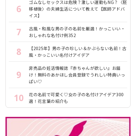
ゴムなしセックスは危険？激しい運動もNG？〈胚
6
移植後〉の夫婦生活について教えて【医師アドバ
イス】
古風・和風な男の子の名前を厳選！かっこいい・
7
おしゃれな名付け例352
【2025年】男の子の珍しい＆かぶらない名前！古
8
風・かっこいい名付けアイデア
非売品の妊活情報誌『赤ちゃんが欲しい』お届
9
け！無料のあかほし会員登録でうれしい特典いっ
ぱい♡
花の名前で可愛く♡女の子の名付けアイデア300
10
選！花言葉の紹介も