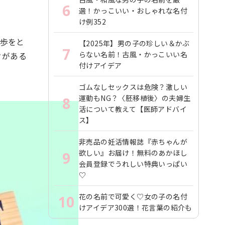
6
選！かっこいい・おしゃれな名付
け例352
進歩をと
【2025年】男の子の珍しい＆かぶ
7
らない名前！古風・かっこいい名
クがある
付けアイデア
ゴムなしセックスは危険？激しい
運動もNG？〈胚移植後〉の夫婦生
8
活について教えて【医師アドバイ
ス】
非売品の妊活情報誌『赤ちゃんが
欲しい』お届け！無料のあかほし
9
会員登録でうれしい特典いっぱい
♡
花の名前で可愛く♡女の子の名付
10
けアイデア300選！花言葉の紹介も