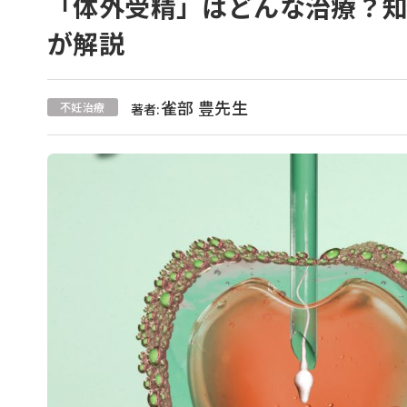
「体外受精」はどんな治療？知
が解説
雀部 豊先生
不妊治療
著者: