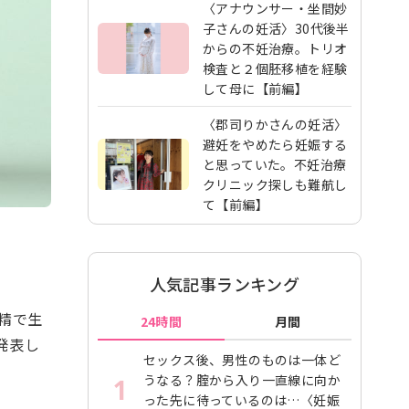
〈アナウンサー・坐間妙
子さんの妊活〉30代後半
からの不妊治療。トリオ
検査と２個胚移植を経験
して母に【前編】
〈郡司りかさんの妊活〉
避妊をやめたら妊娠する
と思っていた。不妊治療
クリニック探しも難航し
て【前編】
人気記事ランキング
精で生
24時間
月間
発表し
セックス後、男性のものは一体ど
うなる？腟から入り一直線に向か
1
った先に待っているのは…〈妊娠