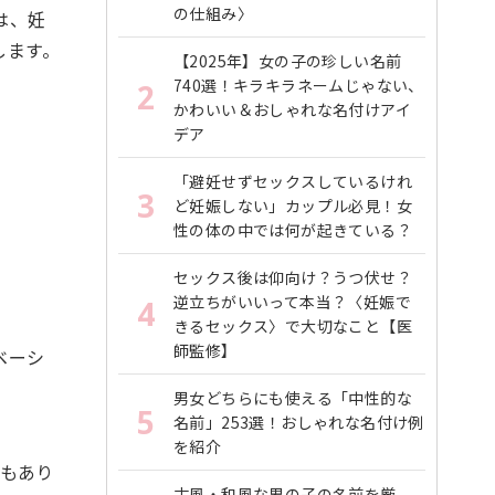
の仕組み〉
は、妊
します。
【2025年】女の子の珍しい名前
740選！キラキラネームじゃない、
2
かわいい＆おしゃれな名付けアイ
デア
「避妊せずセックスしているけれ
3
ど妊娠しない」カップル必見！女
性の体の中では何が起きている？
セックス後は仰向け？うつ伏せ？
逆立ちがいいって本当？〈妊娠で
4
きるセックス〉で大切なこと【医
師監修】
ベーシ
男女どちらにも使える「中性的な
5
名前」253選！おしゃれな名付け例
を紹介
ともあり
古風・和風な男の子の名前を厳