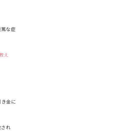
重篤な症
教え
引き金に
激され