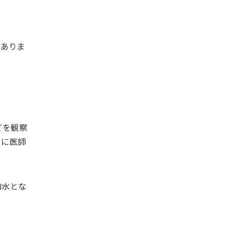
もありま
どを観察
ぐに医師
胸水とな