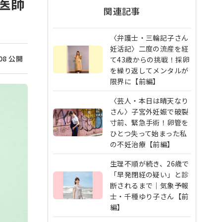
医師
関連記事
〈弁護士・三輪記子さん
妊活記〉二度の流産を経
/08 公開
て43歳からの挑戦！採卵
を繰り返してメンタルが
限界に【前編】
〈芸人・本日は晴天なり
さん〉子宮外妊娠で破裂
寸前、緊急手術！卵管を
ひとつ失って始まった私
の不妊治療【前編】
生理不順が続き、26歳で
「早発閉経の疑い」と診
断されるまで｜気象予報
士・千種ゆり子さん【前
編】