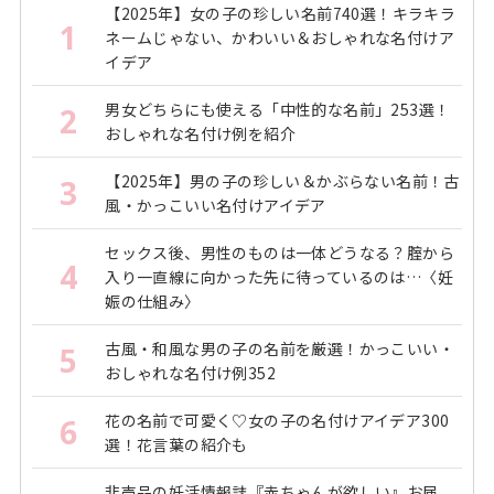
【2025年】女の子の珍しい名前740選！キラキラ
1
ネームじゃない、かわいい＆おしゃれな名付けア
イデア
男女どちらにも使える「中性的な名前」253選！
2
おしゃれな名付け例を紹介
【2025年】男の子の珍しい＆かぶらない名前！古
3
風・かっこいい名付けアイデア
セックス後、男性のものは一体どうなる？腟から
4
入り一直線に向かった先に待っているのは…〈妊
娠の仕組み〉
古風・和風な男の子の名前を厳選！かっこいい・
5
おしゃれな名付け例352
花の名前で可愛く♡女の子の名付けアイデア300
6
選！花言葉の紹介も
非売品の妊活情報誌『赤ちゃんが欲しい』お届