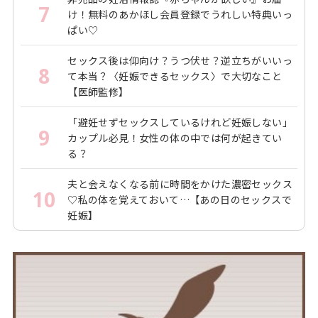
7
け！無料のあかほし会員登録でうれしい特典いっ
ぱい♡
セックス後は仰向け？うつ伏せ？逆立ちがいいっ
8
て本当？〈妊娠できるセックス〉で大切なこと
【医師監修】
「避妊せずセックスしているけれど妊娠しない」
9
カップル必見！女性の体の中では何が起きてい
る？
夫と会えなくなる前に時間をかけた濃密セックス
10
♡私の体を覚えておいて…【あの日のセックスで
妊娠】