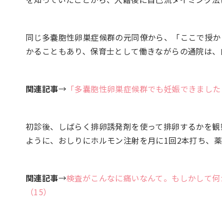
同じ多嚢胞性卵巣症候群の元同僚から、「ここで授か
かることもあり、保育士として働きながらの通院は、
関連記事
→
「多囊胞性卵巣症候群でも妊娠できました
初診後、しばらく排卵誘発剤を使って排卵するかを観
ように、おしりにホルモン注射を月に1回2本打ち、
関連記事
→
検査がこんなに痛いなんて。もしかして何
（15）