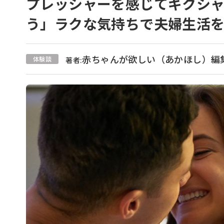
プレッシャーを感じてギクシ
う」ラクな気持ちで夫婦生活
赤ちゃんが欲しい（あかほし）編
体験談
著者: