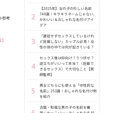
【2025年】女の子の珍しい名前
740選！キラキラネームじゃない、
2
ひ参考
かわいい＆おしゃれな名付けアイ
デア
「避妊せずセックスしているけれ
3
編】
ど妊娠しない」カップル必見！女
性の体の中では何が起きている？
セックス後は仰向け？うつ伏せ？
逆立ちがいいって本当？〈妊娠で
4
きるセックス〉で大切なこと【医
師監修】
男女どちらにも使える「中性的な
5
名前」253選！おしゃれな名付け例
を紹介
古風・和風な男の子の名前を厳
6
選！かっこいい・おしゃれな名付