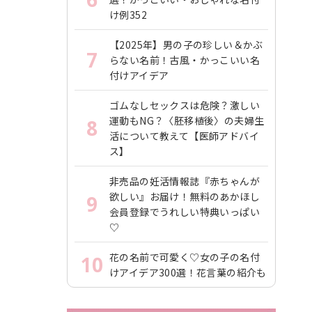
け例352
【2025年】男の子の珍しい＆かぶ
7
らない名前！古風・かっこいい名
付けアイデア
ゴムなしセックスは危険？激しい
運動もNG？〈胚移植後〉の夫婦生
8
活について教えて【医師アドバイ
ス】
非売品の妊活情報誌『赤ちゃんが
欲しい』お届け！無料のあかほし
9
会員登録でうれしい特典いっぱい
♡
花の名前で可愛く♡女の子の名付
10
けアイデア300選！花言葉の紹介も