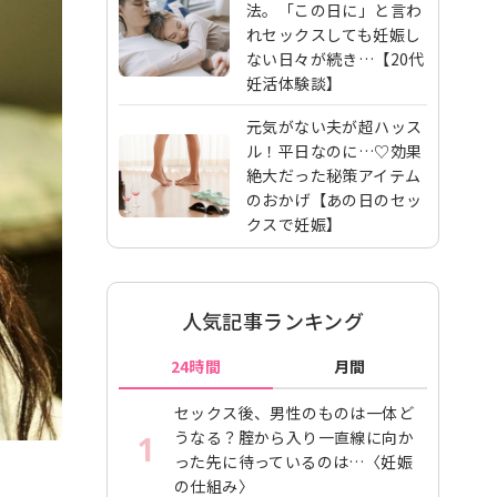
法。「この日に」と言わ
れセックスしても妊娠し
ない日々が続き…【20代
妊活体験談】
元気がない夫が超ハッス
ル！平日なのに…♡効果
絶大だった秘策アイテム
のおかげ【あの日のセッ
クスで妊娠】
人気記事ランキング
24時間
月間
セックス後、男性のものは一体ど
うなる？腟から入り一直線に向か
1
った先に待っているのは…〈妊娠
の仕組み〉