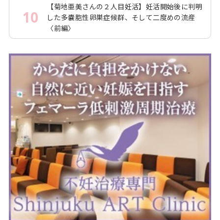
【菊地亜美さんの２人目妊活】妊活開始後に判明
10
した多嚢胞性卵巣症候群、そして二度めの流産
〈前編〉