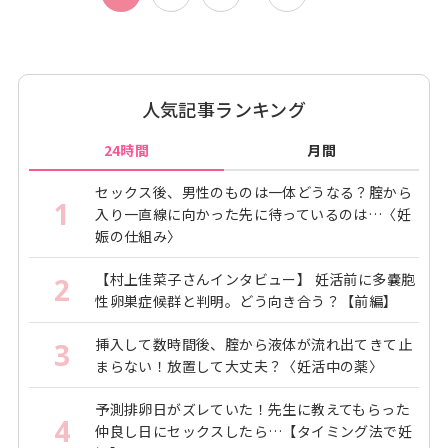
人気記事ランキング
24時間
月間
セックス後、男性のものは一体どうなる？腟から
1
入り一直線に向かった先に待っているのは…〈妊
娠の仕組み〉
【村上佳菜子さんインタビュー】 妊活前に多嚢胞
2
性卵巣症候群と判明。どう向き合う？【前編】
挿入して数時間後、腟から液体が流れ出てきて止
3
まらない！放置して大丈夫？〈妊活中の薬〉
予測排卵日がズレていた！先生に教えてもらった
4
仲良し日にセックスしたら…【タイミング法で妊