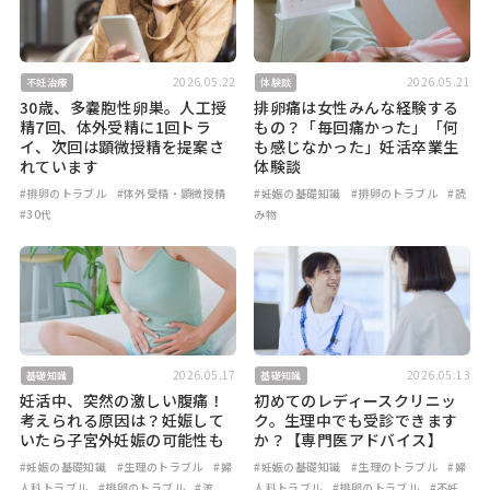
2026.05.22
2026.05.21
不妊治療
体験談
30歳、多嚢胞性卵巣。人工授
排卵痛は女性みんな経験する
精7回、体外受精に1回トラ
もの？「毎回痛かった」「何
イ、次回は顕微授精を提案さ
も感じなかった」妊活卒業生
れています
体験談
#排卵のトラブル
#体外受精・顕微授精
#妊娠の基礎知識
#排卵のトラブル
#読
#30代
み物
2026.05.17
2026.05.13
基礎知識
基礎知識
妊活中、突然の激しい腹痛！
初めてのレディースクリニッ
考えられる原因は？妊娠して
ク。生理中でも受診できます
いたら子宮外妊娠の可能性も
か？【専門医アドバイス】
#妊娠の基礎知識
#生理のトラブル
#婦
#妊娠の基礎知識
#生理のトラブル
#婦
人科トラブル
#排卵のトラブル
#流
人科トラブル
#排卵のトラブル
#不妊