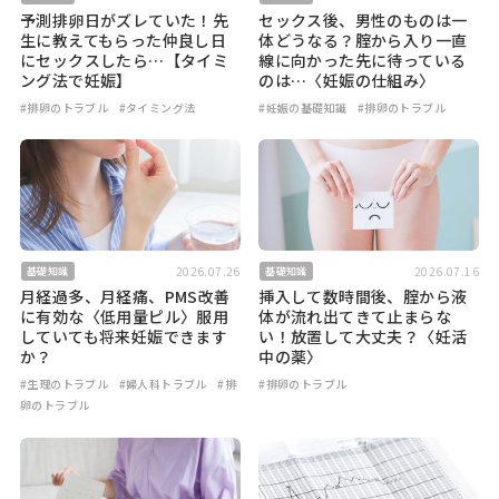
予測排卵日がズレていた！先
セックス後、男性のものは一
生に教えてもらった仲良し日
体どうなる？腟から入り一直
にセックスしたら…【タイミ
線に向かった先に待っている
ング法で妊娠】
のは…〈妊娠の仕組み〉
#排卵のトラブル
#タイミング法
#妊娠の基礎知識
#排卵のトラブル
2026.07.26
2026.07.16
基礎知識
基礎知識
月経過多、月経痛、PMS改善
挿入して数時間後、腟から液
に有効な〈低用量ピル〉服用
体が流れ出てきて止まらな
していても将来妊娠できます
い！放置して大丈夫？〈妊活
か？
中の薬〉
#生理のトラブル
#婦人科トラブル
#排
#排卵のトラブル
卵のトラブル