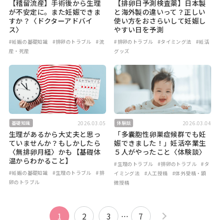
【稽留流産】手術後から生理
【排卵日予測検査薬】日本製
が不安定に。また妊娠できま
と海外製の違いって？正しい
すか？〈ドクターアドバイ
使い方をおさらいして妊娠し
ス〉
やすい日を予測
#妊娠の基礎知識
#排卵のトラブル
#流
#排卵のトラブル
#タイミング法
#妊活
産・死産
グッズ
2026.03.05
2026.03.04
基礎知識
体験談
生理があるから大丈夫と思っ
「多囊胞性卵巣症候群でも妊
ていませんか？もしかしたら
娠できました！」妊活卒業生
〈無排卵月経〉かも【基礎体
５人がやったこと〈体験談〉
温からわかること】
#生理のトラブル
#排卵のトラブル
#タ
#妊娠の基礎知識
#生理のトラブル
#排
イミング法
#人工授精
#体外受精・顕
卵のトラブル
微授精
1
2
3
…
7