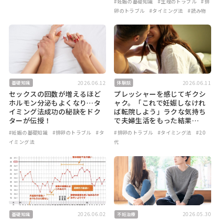
#妊娠の基礎知識
#生理のトラブル
#排
卵のトラブル
#タイミング法
#読み物
2026.06.12
2026.06.11
基礎知識
体験談
セックスの回数が増えるほど
プレッシャーを感じてギクシ
ホルモン分泌もよくなり…タ
ャク。「これで妊娠しなけれ
イミング法成功の秘訣をドク
ば転院しよう」ラクな気持ち
ターが伝授！
で夫婦生活をもった結果…
#妊娠の基礎知識
#排卵のトラブル
#タ
#排卵のトラブル
#タイミング法
#20
イミング法
代
2026.06.02
2026.05.30
基礎知識
不妊治療