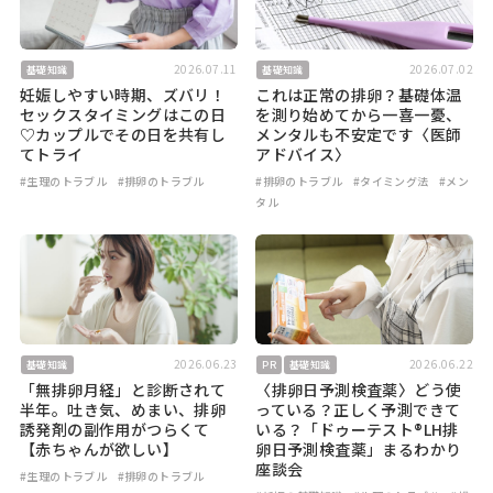
2026.07.11
2026.07.02
基礎知識
基礎知識
妊娠しやすい時期、ズバリ！
これは正常の排卵？基礎体温
セックスタイミングはこの日
を測り始めてから一喜一憂、
♡カップルでその日を共有し
メンタルも不安定です〈医師
てトライ
アドバイス〉
#生理のトラブル
#排卵のトラブル
#排卵のトラブル
#タイミング法
#メン
タル
2026.06.23
2026.06.22
基礎知識
PR
基礎知識
「無排卵月経」と診断されて
〈排卵日予測検査薬〉どう使
半年。吐き気、めまい、排卵
っている？正しく予測できて
誘発剤の副作用がつらくて
いる？「ドゥーテスト®LH排
【赤ちゃんが欲しい】
卵日予測検査薬」まるわかり
座談会
#生理のトラブル
#排卵のトラブル