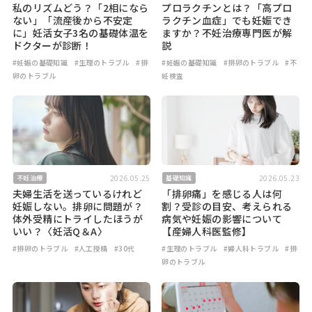
私のリズムどう？「2相になら
プロラクチンとは？「高プロ
ない」「流産後から不安定
ラクチン血症」でも妊娠でき
に」妊活女子3名の基礎体温を
ますか？不妊治療専門医が解
ドクターが診断！
説
#妊娠の基礎知識
#生理のトラブル
#排
#妊娠の基礎知識
#排卵のトラブル
#不
卵のトラブル
妊検査
2026.05.25
2026.05.23
不妊治療
基礎知識
夫婦生活を送っているけれど
「排卵痛」を感じる人は何
妊娠しない。排卵に問題が？
割？受診の目安、考えられる
体外受精にトライしたほうが
病気や妊娠の影響について
いい？〈妊活Q＆A〉
【産婦人科医監修】
#排卵のトラブル
#人工授精
#30代
#生理のトラブル
#婦人科トラブル
#排
卵のトラブル