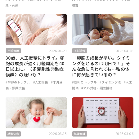
産・死産
検査
2026.04.29
2026.04.28
不妊治療
不妊治療
30歳、人工授精にトライ。卵
「卵胞の成長が早い。タイミ
胞の成長が遅く月経周期も40
ングをとるのは明日で！」そ
日以上に。〈多嚢胞性卵巣症
んな急に言われても…私の体
候群〉の疑いも？
に何が起きているの？
#排卵のトラブル
#人工授精
#体外受
#排卵のトラブル
#タイミング法
#人工
精・顕微授精
授精
#体外受精・顕微授精
2026.03.15
2026.03.06
基礎知識
基礎知識