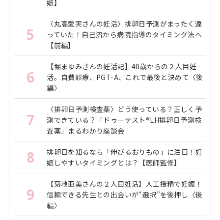
娠】
〈丸高愛実さんの妊活〉排卵日予測がまったく違
5
っていた！自己流から病院指導のタイミング法へ
【前編】
【堀まゆみさんの妊活記】40歳からの２人目妊
6
活。自費診療、PGT-A、これで最後と決めて〈後
編〉
〈排卵日予測検査薬〉どう使っている？正しく予
7
測できている？「ドゥーテスト®LH排卵日予測検
査薬」まるわかり座談会
排卵日を知るなら「伸びるおりもの」に注目！妊
8
娠しやすいタイミングとは？【医師監修】
【菊地亜美さんの２人目妊活】人工授精で妊娠！
9
信頼できる先生との出会いが“選択”を後押し〈後
編〉